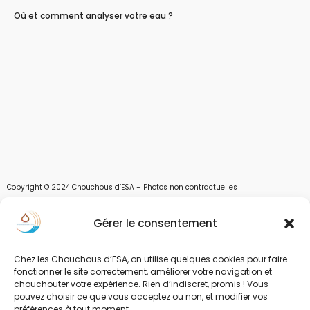
Où et comment analyser votre eau ?
Copyright © 2024 Chouchous d’ESA – Photos non contractuelles
Les chouchous d’Esa vous apportent toutes les solutions pour récupérer l’eau de
Gérer le consentement
pluie, et des moyens pour stocker, filtrer, traiter et potabiliser l’eau d’un forage,
d’un puits ou d’une source et utiliser l’eau. Parce que ESA sont les initiales de Eau,
Soleil et Air nous proposons également des équipements pour décontaminer de
Chez les Chouchous d’ESA, on utilise quelques cookies pour faire
l’air par photocatalyse ou plasma froid et des équipements solaires.
fonctionner le site correctement, améliorer votre navigation et
chouchouter votre expérience. Rien d’indiscret, promis ! Vous
www.chouchousdesa.fr est le site de e-commerce de la société ESA Evolutions,
pouvez choisir ce que vous acceptez ou non, et modifier vos
une entreprise Normande au service de l’eau. L’eau est notre richesse et nous
préférences à tout moment.