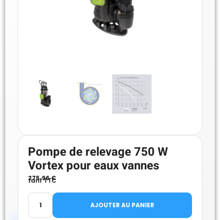
Pompe de relevage 750 W
Vortex pour eaux vannes
275.96
€
tarif TTC
AJOUTER AU PANIER