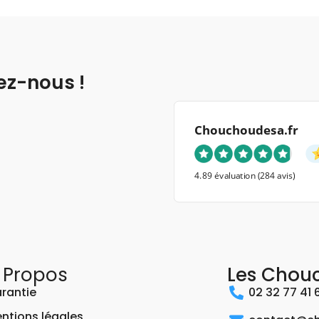
ez-nous !
Chouchoudesa.fr
4.89 évaluation
(284 avis)
 Propos
Les Chou
rantie
02 32 77 41 
ntions légales