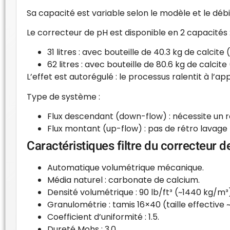
Sa capacité est variable selon le modèle et le débit
Le correcteur de pH est disponible en 2 capacités 
31 litres : avec bouteille de 40.3 kg de calcite 
62 litres : avec bouteille de 80.6 kg de calcite
L’effet est autorégulé : le processus ralentit à l’
Type de système :
Flux descendant (down-flow) : nécessite un ré
Flux montant (up-flow) : pas de rétro lavage 
Caractéristiques filtre du correcteur d
Automatique volumétrique mécanique.
Média naturel : carbonate de calcium.
Densité volumétrique : 90 lb/ft³ (~1440 kg/m³
Granulométrie : tamis 16×40 (taille effective
Coefficient d’uniformité : 1.5.
Dureté Mohs : 3.0.