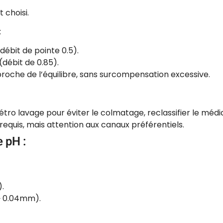
 choisi.
:
(débit de pointe 0.5).
 (débit de 0.85).
approche de l’équilibre, sans surcompensation excessive.
tro lavage pour éviter le colmatage, reclassifier le médi
requis, mais attention aux canaux préférentiels.
e pH :
).
 ~ 0.04mm).