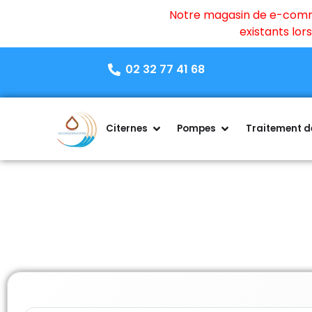
Notre magasin de e-commer
existants lo
02 32 77 41 68
Citernes
Pompes
Traitement de