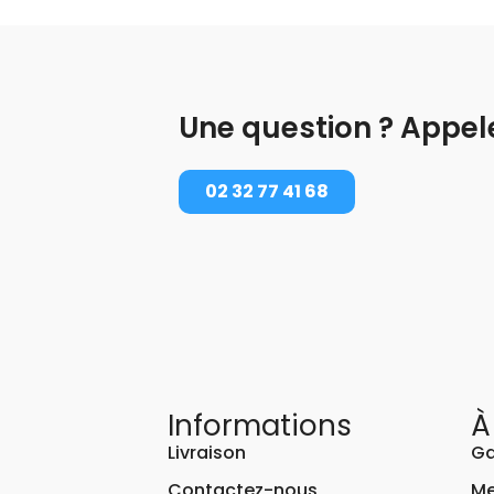
Une question ? Appel
02 32 77 41 68
Informations
À
Livraison
Ga
Contactez-nous
Me