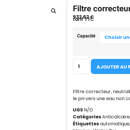
Filtre correcteu
932.62
€
tarif TTC
Capacité
AJOUTER AU 
Filtre correcteur, neutral
le pH vers une eau non co
UGS
N/D
Catégories
Anticalcaire
Étiquettes
automatique