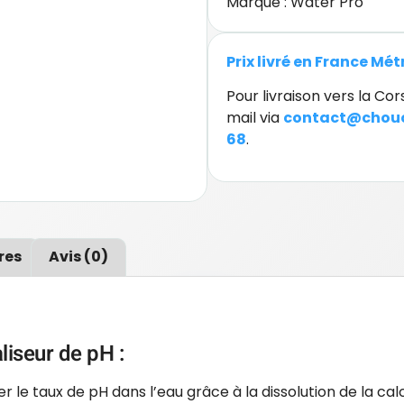
Marque :
Water Pro
Prix livré en France Mé
Pour livraison vers la C
mail via
contact@chouc
68
.
res
Avis (0)
aliseur de pH :
 le taux de pH dans l’eau grâce à la dissolution de la calc