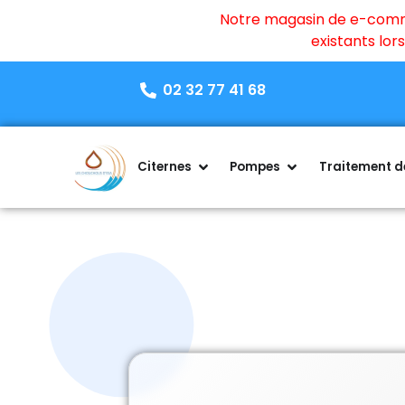
Notre magasin de e-commer
existants lo
02 32 77 41 68
Citernes
Pompes
Traitement de