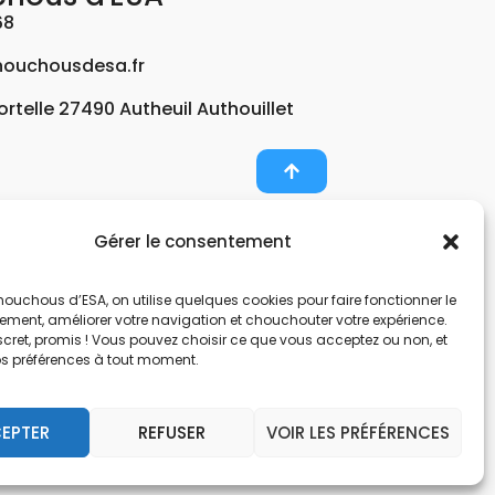
68
ouchousdesa.fr
Fortelle 27490 Autheuil Authouillet
Gérer le consentement
er et potabiliser l’eau d’un forage, d’un puits ou
ouchous d’ESA, on utilise quelques cookies pour faire fonctionner le
nts pour décontaminer de l’air par photocatalyse
tement, améliorer votre navigation et chouchouter votre expérience.
, une entreprise Normande au service de l’eau.
scret, promis ! Vous pouvez choisir ce que vous acceptez ou non, et
os préférences à tout moment.
nes hors sol. Filtration et potabilisation par
pes et gestionnaire d’eau. Anticalcaire, clarifier
EPTER
REFUSER
VOIR LES PRÉFÉRENCES
 et de locaux avec des microfibres.