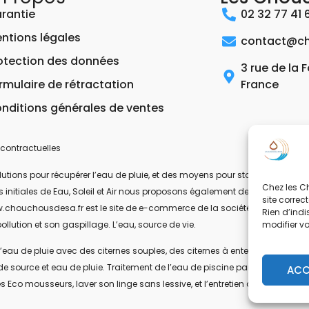
rantie
02 32 77 41 
ntions légales
contact@ch
otection des données
3 rue de la 
rmulaire de rétractation
France
nditions générales de ventes
contractuelles
ons pour récupérer l’eau de pluie, et des moyens pour stocker, filtrer, trait
Chez les Ch
 les initiales de Eau, Soleil et Air nous proposons également des équipeme
site correc
.chouchousdesa.fr est le site de e-commerce de la société ESA Evolutions
Rien d’indi
modifier v
ollution et son gaspillage. L’eau, source de vie.
’eau de pluie avec des citernes souples, des citernes à enterrer, ou des citer
de source et eau de pluie. Traitement de l’eau de piscine par UV-C. Les pom
ACC
s Eco mousseurs, laver son linge sans lessive, et l’entretien de la maison