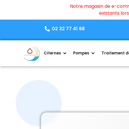
Notre magasin de e-commer
existants lo
02 32 77 41 68
Citernes
Pompes
Traitement de