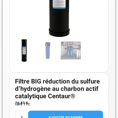
Filtre BIG réduction du sulfure
d’hydrogène au charbon actif
catalytique Centaur®
70.87
€
tarif TTC
AJOUTER AU PANIER