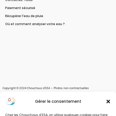
Paiement sécurisé
Récupérer l'eau de pluie
Où et comment analyser votre eau ?
Copyright © 2024 Chouchous d’ESA – Photos non contractuelles
Les chouchous d’Esa vous apportent toutes les solutions pour récupérer l’eau de
Gérer le consentement
pluie, et des moyens pour stocker, filtrer, traiter et potabiliser l’eau d’un forage,
d’un puits ou d’une source et utiliser l’eau. Parce que ESA sont les initiales de Eau,
Soleil et Air nous proposons également des équipements pour décontaminer de
Chez les Chouchous d’ESA, on utilise quelques cookies pour faire