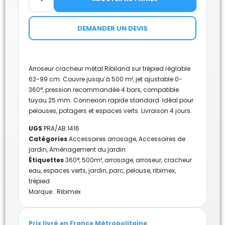
DEMANDER UN DEVIS
Arroseur cracheur métal Ribiland sur trépied réglable
62-99 cm. Couvre jusqu’à 500 m², jet ajustable 0-
360°, pression recommandée 4 bars, compatible
tuyau 25 mm. Connexion rapide standard. Idéal pour
pelouses, potagers et espaces verts. Livraison 4 jours.
UGS
PRA/AB.1416
Catégories
Accessoires arrosage
,
Accessoires de
jardin
,
Aménagement du jardin
Étiquettes
360°
,
500m²
,
arrosage
,
arroseur
,
cracheur
eau
,
espaces verts
,
jardin
,
parc
,
pelouse
,
ribimex
,
trépied
Marque :
Ribimex
Prix livré en France Métropolitaine