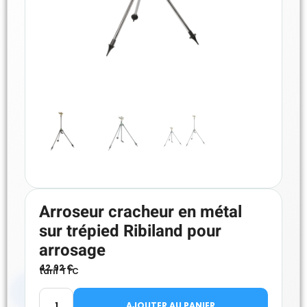
Arroseur cracheur en métal
sur trépied Ribiland pour
arrosage
42.92
€
tarif TTC
AJOUTER AU PANIER