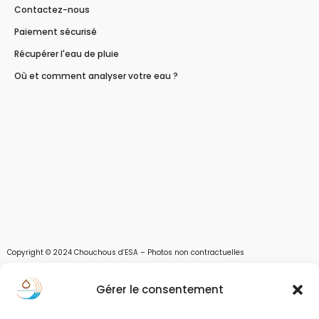
Contactez-nous
Paiement sécurisé
Récupérer l'eau de pluie
Où et comment analyser votre eau ?
Copyright © 2024 Chouchous d’ESA – Photos non contractuelles
Les chouchous d’Esa vous apportent toutes les solutions pour récupérer l’eau de
Gérer le consentement
pluie, et des moyens pour stocker, filtrer, traiter et potabiliser l’eau d’un forage,
d’un puits ou d’une source et utiliser l’eau. Parce que ESA sont les initiales de Eau,