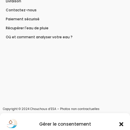
Livraison
Contactez-nous
Paiement sécurisé
Récupérer l'eau de pluie
Où et comment analyser votre eau ?
Copyright © 2024 Chouchous d’ESA – Photos non contractuelles
Les chouchous d’Esa vous apportent toutes les solutions pour récupérer l’eau de
Gérer le consentement
pluie, et des moyens pour stocker, filtrer, traiter et potabiliser l’eau d’un forage,