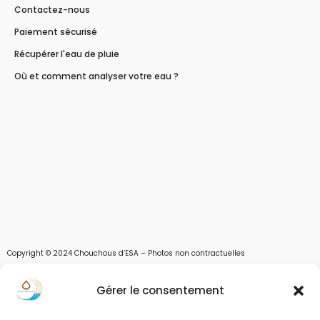
Contactez-nous
Paiement sécurisé
Récupérer l'eau de pluie
Où et comment analyser votre eau ?
Copyright © 2024 Chouchous d’ESA – Photos non contractuelles
Les chouchous d’Esa vous apportent toutes les solutions pour récupérer l’eau de
Gérer le consentement
pluie, et des moyens pour stocker, filtrer, traiter et potabiliser l’eau d’un forage,
d’un puits ou d’une source et utiliser l’eau. Parce que ESA sont les initiales de Eau,