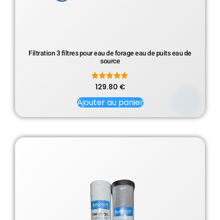
Filtration 3 filtres pour eau de forage eau de puits eau de
source
129.80
Note
€
5.00
sur 5
Ajouter au panier