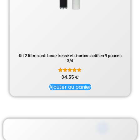
Kit 2 filtres anti boue tressé et charbon actif en 9 pouces
3/4
34.55
Note
€
5.00
sur 5
Ajouter au panier