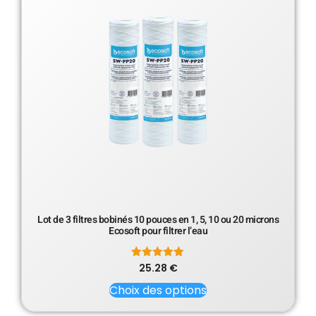
Lot de 3 filtres bobinés 10 pouces en 1, 5, 10 ou 20 microns
Ecosoft pour filtrer l’eau
25.28
Note
€
5.00
sur 5
Choix des options