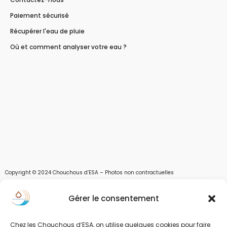
Paiement sécurisé
Récupérer l'eau de pluie
Où et comment analyser votre eau ?
Copyright © 2024 Chouchous d’ESA – Photos non contractuelles
Les chouchous d’Esa vous apportent toutes les solutions pour récupérer l’eau de
Gérer le consentement
pluie, et des moyens pour stocker, filtrer, traiter et potabiliser l’eau d’un forage,
d’un puits ou d’une source et utiliser l’eau. Parce que ESA sont les initiales de Eau,
Soleil et Air nous proposons également des équipements pour décontaminer de
Chez les Chouchous d’ESA, on utilise quelques cookies pour faire