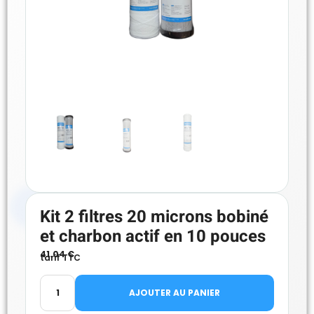
Kit 2 filtres 20 microns bobiné
et charbon actif en 10 pouces
41.04
€
tarif TTC
AJOUTER AU PANIER