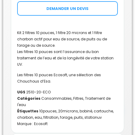
DEMANDER UN DEVIS
Kit 2 filtres 10 pouces, 1 filtre 20 microns et 1 filtre
charbon actif pour eau de source, de puits ou de
forage ou de source.
Les filtres 10 pouces sont l’assurance du bon
traitement de l’eau et de la longévité de votre station
UV.
Les filtres 10 pouces Ecosoft, une sélection des
Chouchous d’Esa.
UGS
2510-20-ECO
Catégories
Consommables
,
Filtres
,
Traitement de
l'eau
Étiquettes
10pouces
,
20microns
,
bobiné
,
cartouche
,
charbon
,
eau
,
filtration
,
forage
,
puits
,
stationuv
Marque :
Ecosoft