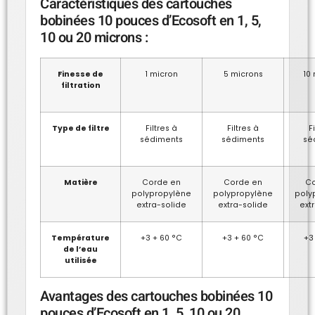
Caractéristiques des cartouches
bobinées 10 pouces d’Ecosoft en 1, 5,
10 ou 20 microns :
Finesse de
1 micron
5 microns
10
filtration
Type de filtre
Filtres à
Filtres à
F
sédiments
sédiments
sé
Matière
Corde en
Corde en
Co
polypropylène
polypropylène
poly
extra-solide
extra-solide
ext
Température
+3 + 60 °C
+3 + 60 °C
+3
de l’eau
utilisée
Avantages des cartouches bobinées 10
pouces d’Ecosoft en 1, 5, 10 ou 20