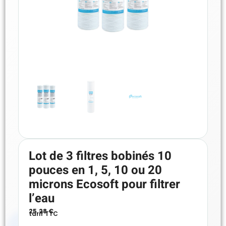
Lot de 3 filtres bobinés 10
pouces en 1, 5, 10 ou 20
microns Ecosoft pour filtrer
l’eau
25.28
€
tarif TTC