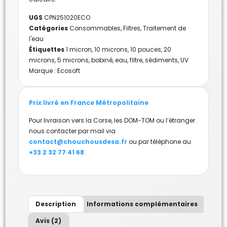
UGS
CPN251020ECO
Catégories
Consommables
,
Filtres
,
Traitement de
l'eau
Étiquettes
1 micron
,
10 microns
,
10 pouces
,
20
microns
,
5 microns
,
bobiné
,
eau
,
filtre
,
sédiments
,
UV
Marque :
Ecosoft
Prix livré en France Métropolitaine
Pour livraison vers la Corse, les DOM-TOM ou l’étranger
nous contacter par mail via
contact@chouchousdesa.fr
ou par téléphone au
+33 2 32 77 41 68
.
Description
Informations complémentaires
Avis (2)