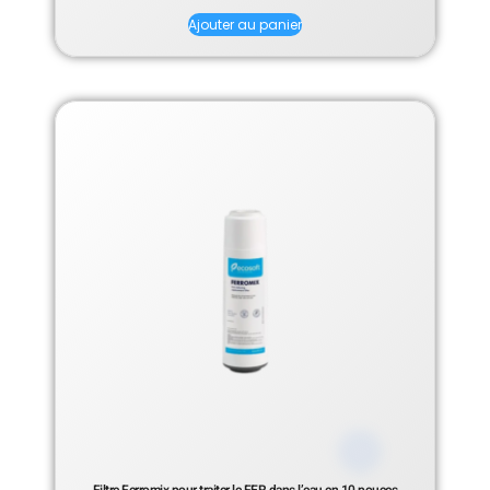
Ajouter au panier
Filtre Ferromix pour traiter le FER dans l’eau en 10 pouces