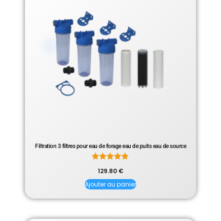
Filtration 3 filtres pour eau de forage eau de puits eau de source
Note
129.80
€
5.00
sur 5
Ajouter au panier