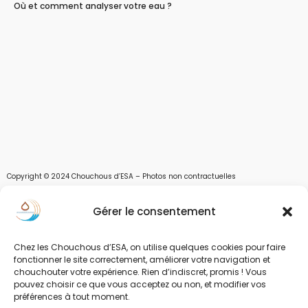
Où et comment analyser votre eau ?
Copyright © 2024 Chouchous d’ESA – Photos non contractuelles
Les chouchous d’Esa vous apportent toutes les solutions pour récupérer l’eau de
Gérer le consentement
pluie, et des moyens pour stocker, filtrer, traiter et potabiliser l’eau d’un forage,
d’un puits ou d’une source et utiliser l’eau. Parce que ESA sont les initiales de Eau,
Soleil et Air nous proposons également des équipements pour décontaminer de
Chez les Chouchous d’ESA, on utilise quelques cookies pour faire
l’air par photocatalyse ou plasma froid et des équipements solaires.
fonctionner le site correctement, améliorer votre navigation et
chouchouter votre expérience. Rien d’indiscret, promis ! Vous
www.chouchousdesa.fr est le site de e-commerce de la société ESA Evolutions,
pouvez choisir ce que vous acceptez ou non, et modifier vos
une entreprise Normande au service de l’eau. L’eau est notre richesse et nous
préférences à tout moment.
devons limiter sa pollution et son gaspillage. L’eau, source de vie.