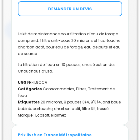
DEMANDER UN DEVIS
Le kit de maintenance pour filtration d’eau de forage
comprend: 1 filtre anti-boue 20 microns et 1 cartouche
charbon actif, pour eau de forage, eau de puits et eau
de source.
La filtration de l’eau en 10 pouces, une sélection des
Chouchous d’Esa.
UGS
PRFIL9CCA
Catégories
Consommables
,
Filtres
,
Traitement de
l'eau
Étiquettes
20 microns
,
9 pouces 3/4
,
9"3/4
,
anti boue
,
bobiné
,
cartouche
,
charbon actif
,
filtre
,
Kit
,
tressé
Marque :
Ecosoft
,
Ribimex
Prix livré en France Métropolitaine