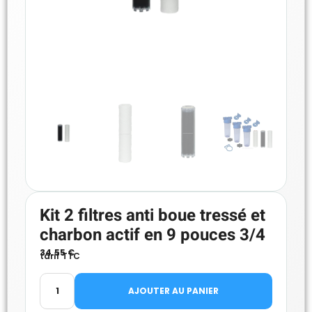
Kit 2 filtres anti boue tressé et
charbon actif en 9 pouces 3/4
34.55
€
tarif TTC
AJOUTER AU PANIER