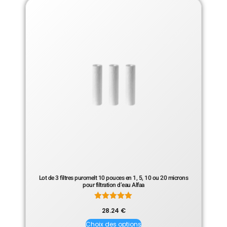
Lot de 3 filtres puromelt 10 pouces en 1, 5, 10 ou 20 microns
pour filtration d’eau Alfaa
Note
28.24
€
5.00
sur 5
Choix des options