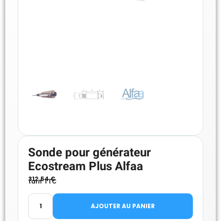
Sonde pour générateur
Ecostream Plus Alfaa
312.54
€
tarif TTC
AJOUTER AU PANIER