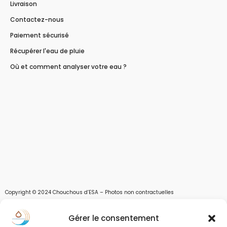
Livraison
Contactez-nous
Paiement sécurisé
Récupérer l'eau de pluie
Où et comment analyser votre eau ?
Copyright © 2024 Chouchous d’ESA – Photos non contractuelles
Les chouchous d’Esa vous apportent toutes les solutions pour récupérer l’eau de
Gérer le consentement
pluie, et des moyens pour stocker, filtrer, traiter et potabiliser l’eau d’un forage,