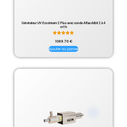
Générateur UV Ecostream 2 Plus avec sonde Alfaa débit 2 à 4
m³/h
Note
1069.70
€
5.00
sur 5
Ajouter au panier