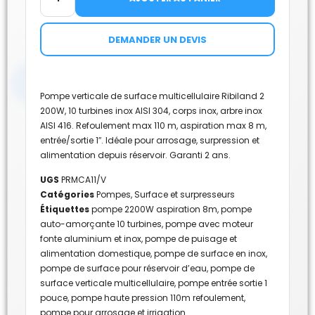
DEMANDER UN DEVIS
Pompe verticale de surface multicellulaire Ribiland 2
200W, 10 turbines inox AISI 304, corps inox, arbre inox
AISI 416. Refoulement max 110 m, aspiration max 8 m,
entrée/sortie 1″. Idéale pour arrosage, surpression et
alimentation depuis réservoir. Garanti 2 ans.
UGS
PRMCA11/V
Catégories
Pompes
,
Surface et surpresseurs
Étiquettes
pompe 2200W aspiration 8m
,
pompe
auto-amorçante 10 turbines
,
pompe avec moteur
fonte aluminium et inox
,
pompe de puisage et
alimentation domestique
,
pompe de surface en inox
,
pompe de surface pour réservoir d’eau
,
pompe de
surface verticale multicellulaire
,
pompe entrée sortie 1
pouce
,
pompe haute pression 110m refoulement
,
pompe pour arrosage et irrigation