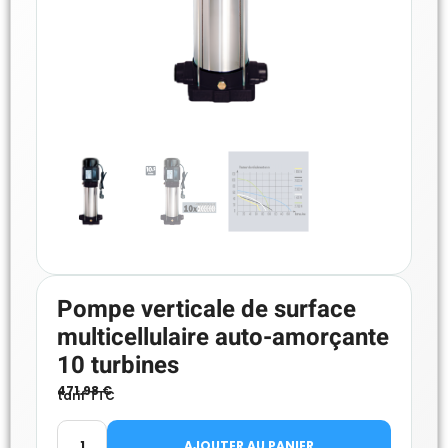
Pompe verticale de surface
multicellulaire auto-amorçante
10 turbines
471.98
€
tarif TTC
AJOUTER AU PANIER