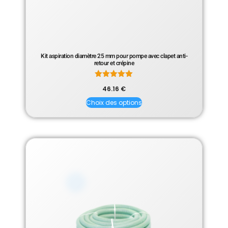
Kit aspiration diamètre 25 mm pour pompe avec clapet anti-
retour et crépine
Note
46.16
€
5.00
sur 5
Choix des options