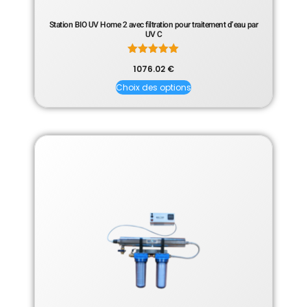
Station BIO UV Home 2 avec filtration pour traitement d’eau par
UV C
Note
1076.02
€
5.00
sur 5
Choix des options