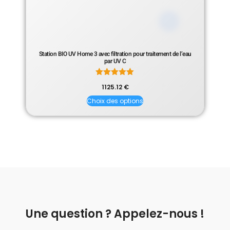
Station BIO UV Home 3 avec filtration pour traitement de l’eau
par UV C
Note
1125.12
€
5.00
sur 5
Choix des options
Une question ? Appelez-nous !