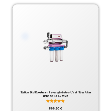
Station Skid Ecostream 1 avec générateur UV et filtres Alfaa
débit de 1 à 1,7 m³/h
Note
866.20
€
5.00