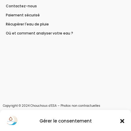
Contactez-nous
Paiement sécurisé
Récupérer l'eau de pluie
Où et comment analyser votre eau ?
Copyright © 2024 Chouchous d’ESA – Photos non contractuelles
Les chouchous d’Esa vous apportent toutes les solutions pour récupérer l’eau de
Gérer le consentement
pluie, et des moyens pour stocker, filtrer, traiter et potabiliser l’eau d’un forage,
d’un puits ou d’une source et utiliser l’eau. Parce que ESA sont les initiales de Eau,