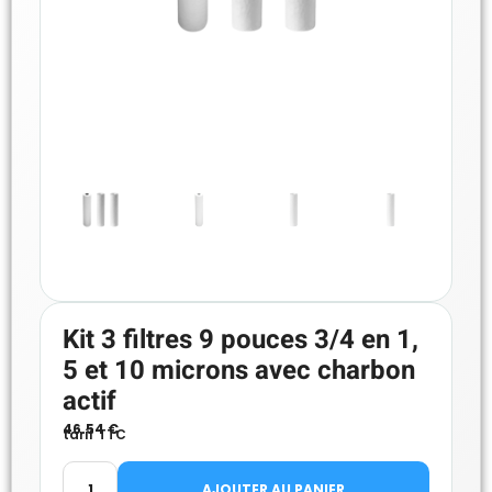
Kit 3 filtres 9 pouces 3/4 en 1,
5 et 10 microns avec charbon
actif
46.54
€
tarif TTC
AJOUTER AU PANIER