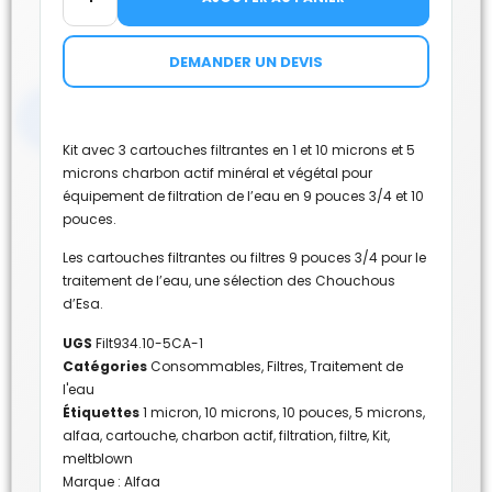
DEMANDER UN DEVIS
Kit avec 3 cartouches filtrantes en 1 et 10 microns et 5
microns charbon actif minéral et végétal pour
équipement de filtration de l’eau en 9 pouces 3/4 et 10
pouces.
Les cartouches filtrantes ou filtres 9 pouces 3/4 pour le
traitement de l’eau, une sélection des Chouchous
d’Esa.
UGS
Filt934.10-5CA-1
Catégories
Consommables
,
Filtres
,
Traitement de
l'eau
Étiquettes
1 micron
,
10 microns
,
10 pouces
,
5 microns
,
alfaa
,
cartouche
,
charbon actif
,
filtration
,
filtre
,
Kit
,
meltblown
Marque :
Alfaa