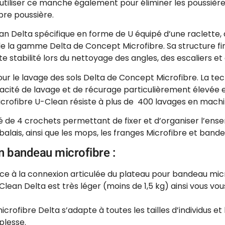
utiliser ce manche également pour éliminer les poussièr
bre poussière.
an Delta spécifique en forme de U équipé d’une raclette,
e la gamme Delta de Concept Microfibre. Sa structure fin
 stabilité lors du nettoyage des angles, des escaliers et 
r le lavage des sols Delta de Concept Microfibre. La tec
ité de lavage et de récurage particulièrement élevée et l
crofibre U-Clean résiste à plus de 400 lavages en machine
 de 4 crochets permettant de fixer et d’organiser l’ensem
alais, ainsi que les mops, les franges Microfibre et bande
n bandeau microfibre :
ce à la connexion articulée du plateau pour bandeau micr
Clean Delta est très léger (moins de 1,5 kg) ainsi vous v
rofibre Delta s’adapte à toutes les tailles d’individus et 
plesse.