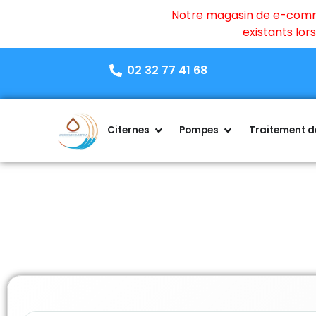
Notre magasin de e-commer
existants lo
02 32 77 41 68
Citernes
Pompes
Traitement de