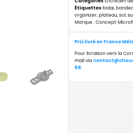
Catégories
Entretien de
Étiquettes
balai
,
bande
organizer
,
plateau
,
sol
,
su
Marque :
Concept Microf
Prix livré en France Mé
Pour livraison vers la C
mail via
contact@chouc
68
.