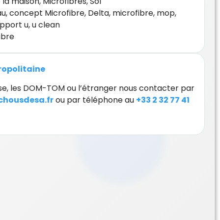
 la maison
,
Microfibres
,
Sol
au
,
concept Microfibre
,
Delta
,
microfibre
,
mop
,
pport u
,
u clean
ibre
tropolitaine
orse, les DOM-TOM ou l’étranger nous contacter par
housdesa.fr
ou par téléphone au
+33 2 32 77 41