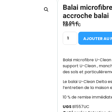
Balai microfibr
accroche balai
59.00
€
tarif TTC
AJOUTER AU 
Balai microfibre U-Clea
support U-Clean , manche
des sols et particulière
Le balai U-Clean Delta e
l’entretien de la maison e
10 % de remise immédiate 
UGS
B1557UC