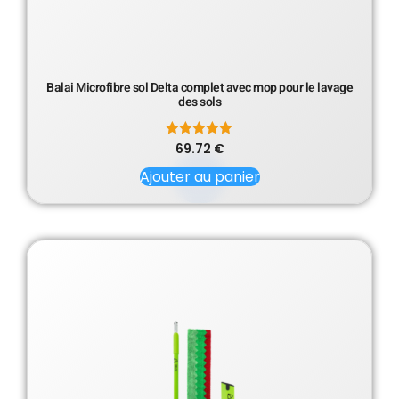
Balai Microfibre sol Delta complet avec mop pour le lavage
des sols
69.72
Note
€
5.00
sur 5
Ajouter au panier