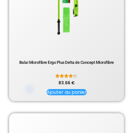
Balai Microfibre Ergo Plus Delta de Concept Microfibre
83.66
Note
€
4.20
sur 5
Ajouter au panier