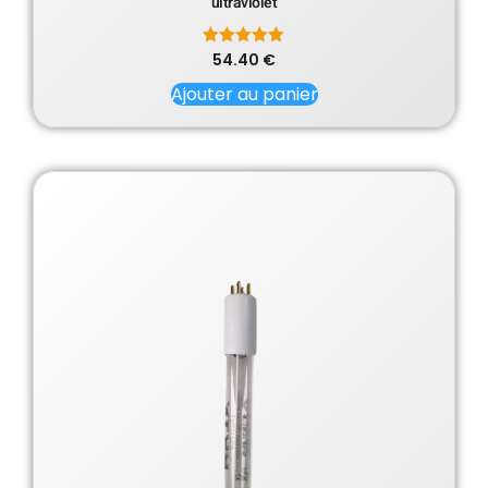
ultraviolet
54.40
Note
€
5.00
sur 5
Ajouter au panier