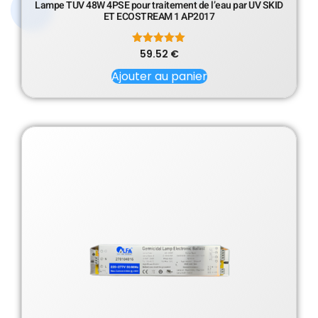
Lampe TUV 48W 4PSE pour traitement de l’eau par UV SKID
ET ECOSTREAM 1 AP2017
59.52
Note
€
5.00
sur 5
Ajouter au panier