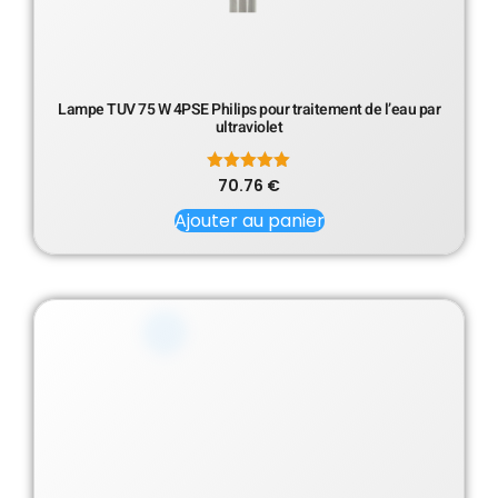
Lampe TUV 75 W 4PSE Philips pour traitement de l’eau par
ultraviolet
70.76
Note
€
5.00
sur 5
Ajouter au panier