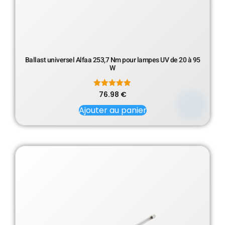
Ballast universel Alfaa 253,7 Nm pour lampes UV de 20 à 95
W
76.98
Note
€
5.00
sur 5
Ajouter au panier