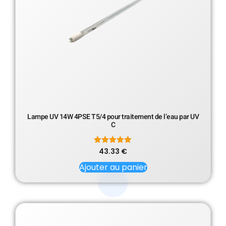
Lampe UV 14W 4PSE T5/4 pour traitement de l’eau par UV
C
43.33
Note
€
5.00
sur 5
Ajouter au panier