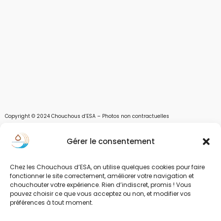
Copyright © 2024 Chouchous d’ESA – Photos non contractuelles
Les chouchous d’Esa vous apportent toutes les solutions pour récupérer l’eau de
Gérer le consentement
pluie, et des moyens pour stocker, filtrer, traiter et potabiliser l’eau d’un forage,
d’un puits ou d’une source et utiliser l’eau. Parce que ESA sont les initiales de Eau,
Soleil et Air nous proposons également des équipements pour décontaminer de
Chez les Chouchous d’ESA, on utilise quelques cookies pour faire
l’air par photocatalyse ou plasma froid et des équipements solaires.
fonctionner le site correctement, améliorer votre navigation et
chouchouter votre expérience. Rien d’indiscret, promis ! Vous
www.chouchousdesa.fr est le site de e-commerce de la société ESA Evolutions,
pouvez choisir ce que vous acceptez ou non, et modifier vos
une entreprise Normande au service de l’eau. L’eau est notre richesse et nous
préférences à tout moment.
devons limiter sa pollution et son gaspillage. L’eau, source de vie.