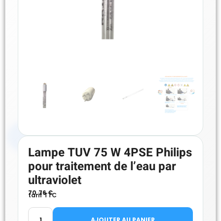
Lampe TUV 75 W 4PSE Philips
pour traitement de l’eau par
ultraviolet
70.76
€
tarif TTC
AJOUTER AU PANIER