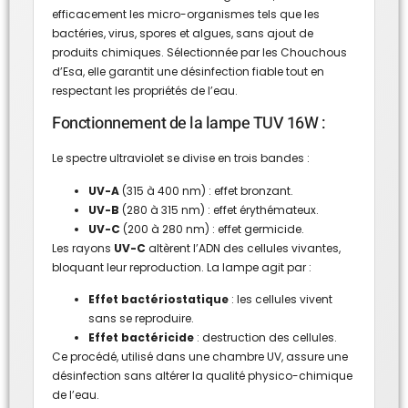
efficacement les micro-organismes tels que les
bactéries, virus, spores et algues, sans ajout de
produits chimiques. Sélectionnée par les Chouchous
d’Esa, elle garantit une désinfection fiable tout en
respectant les propriétés de l’eau.
Fonctionnement de la lampe TUV 16W :
Le spectre ultraviolet se divise en trois bandes :
UV-A
(315 à 400 nm) : effet bronzant.
UV-B
(280 à 315 nm) : effet érythémateux.
UV-C
(200 à 280 nm) : effet germicide.
Les rayons
UV-C
altèrent l’ADN des cellules vivantes,
bloquant leur reproduction. La lampe agit par :
Effet bactériostatique
: les cellules vivent
sans se reproduire.
Effet bactéricide
: destruction des cellules.
Ce procédé, utilisé dans une chambre UV, assure une
désinfection sans altérer la qualité physico-chimique
de l’eau.