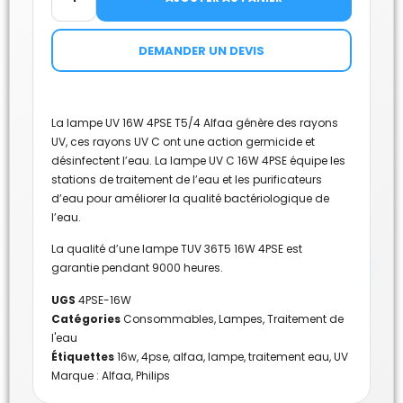
DEMANDER UN DEVIS
La lampe UV 16W 4PSE T5/4 Alfaa génère des rayons
UV, ces rayons UV C ont une action germicide et
désinfectent l’eau. La lampe UV C 16W 4PSE équipe les
stations de traitement de l’eau et les purificateurs
d’eau pour améliorer la qualité bactériologique de
l’eau.
La qualité d’une lampe TUV 36T5 16W 4PSE est
garantie pendant 9000 heures.
UGS
4PSE-16W
Catégories
Consommables
,
Lampes
,
Traitement de
l'eau
Étiquettes
16w
,
4pse
,
alfaa
,
lampe
,
traitement eau
,
UV
Marque :
Alfaa
,
Philips