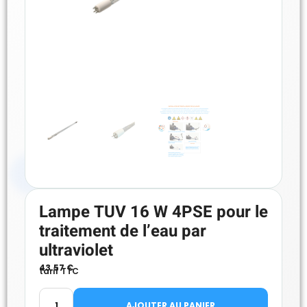
Lampe TUV 16 W 4PSE pour le
traitement de l’eau par
ultraviolet
43.57
€
tarif TTC
AJOUTER AU PANIER