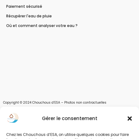
Paiement sécurisé
Récupérer l'eau de pluie
Où et comment analyser votre eau ?
Copyright © 2024 Chouchous d’ESA – Photos non contractuelles
Les chouchous d’Esa vous apportent toutes les solutions pour récupérer l’eau de
Gérer le consentement
pluie, et des moyens pour stocker, filtrer, traiter et potabiliser l’eau d’un forage,
d’un puits ou d’une source et utiliser l’eau. Parce que ESA sont les initiales de Eau,
Soleil et Air nous proposons également des équipements pour décontaminer de
Chez les Chouchous d’ESA, on utilise quelques cookies pour faire