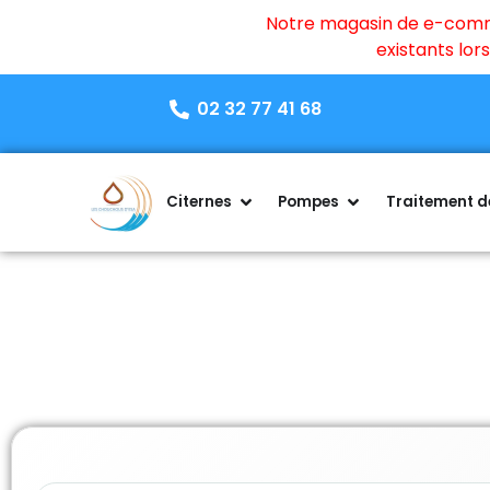
Notre magasin de e-commer
existants lo
02 32 77 41 68
Citernes
Pompes
Traitement de