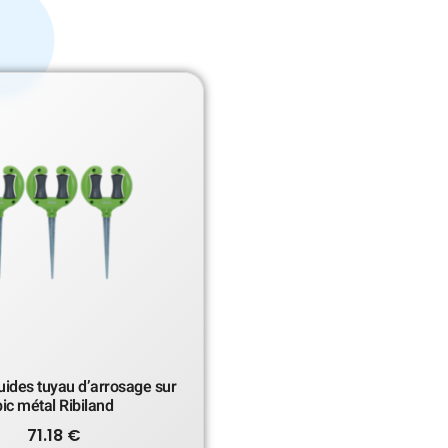
uides tuyau d’arrosage sur
pic métal Ribiland
71.18
€