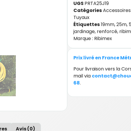
UGS
PRTA25J19
Catégories
Accessoires 
Tuyaux
Étiquettes
19mm
,
25m
,
jardinage
,
renforcé
,
ribi
Marque :
Ribimex
Prix livré en France Mé
Pour livraison vers la C
mail via
contact@chouc
68
.
res
Avis (0)