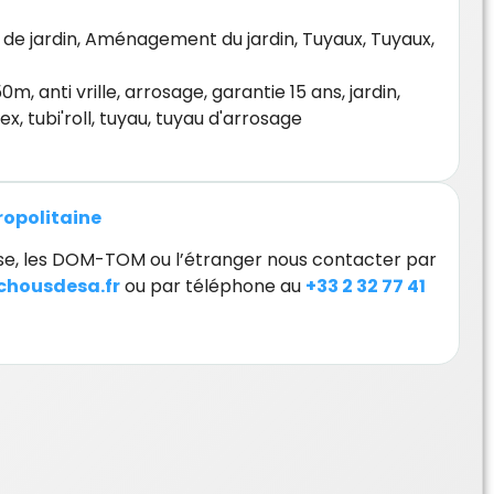
de jardin
,
Aménagement du jardin
,
Tuyaux
,
Tuyaux
,
50m
,
anti vrille
,
arrosage
,
garantie 15 ans
,
jardin
,
mex
,
tubi'roll
,
tuyau
,
tuyau d'arrosage
tropolitaine
orse, les DOM-TOM ou l’étranger nous contacter par
housdesa.fr
ou par téléphone au
+33 2 32 77 41