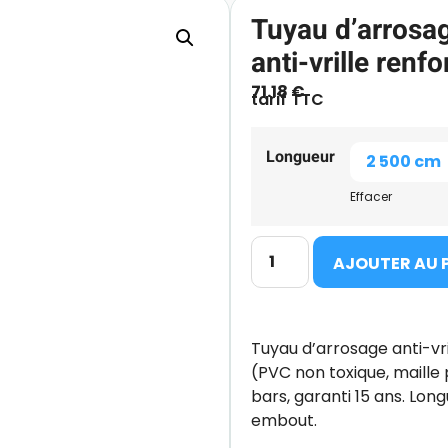
Tuyau d’arrosa
anti-vrille ren
71.18
€
tarif TTC
Longueur
Effacer
AJOUTER AU 
Tuyau d’arrosage anti-vri
(PVC non toxique, maille 
bars, garanti 15 ans. Lon
embout.