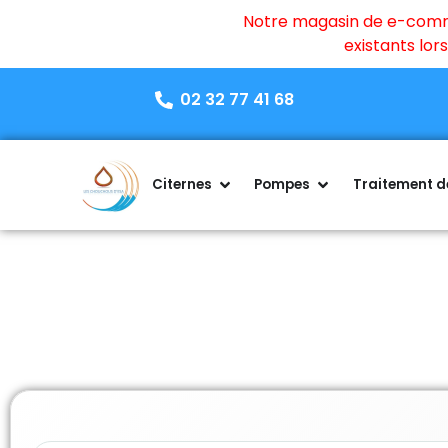
Notre magasin de e-commer
existants lo
02 32 77 41 68
Citernes
Pompes
Traitement de