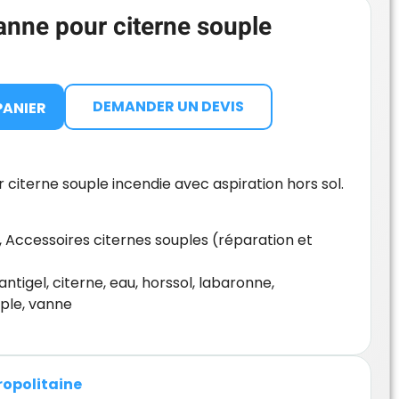
anne pour citerne souple
DEMANDER UN DEVIS
PANIER
citerne souple incendie avec aspiration hors sol.
,
Accessoires citernes souples (réparation et
antigel
,
citerne
,
eau
,
horssol
,
labaronne
,
ple
,
vanne
f
tropolitaine