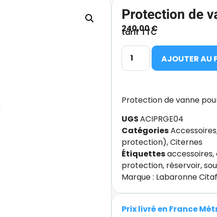
Protection de v
240.00
€
tarif TTC
AJOUTER AU 
Protection de vanne pour 
UGS
ACIPRGE04
Catégories
Accessoires
protection)
,
Citernes
Étiquettes
accessoires
,
protection
,
réservoir
,
sou
Marque :
Labaronne Cita
Prix livré en France Mé