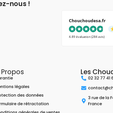
ez-nous !
Chouchoudesa.fr
4.89 évaluation
(284 avis)
 Propos
Les Chou
rantie
02 32 77 41 
ntions légales
contact@ch
otection des données
3 rue de la 
rmulaire de rétractation
France
nditions générales de ventes