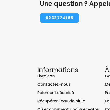
Une question ? Appel
02 32 77 41 68
Informations
À
Livraison
Ga
Contactez-nous
Me
Paiement sécurisé
Pr
Récupérer l'eau de pluie
Fo
Où et comment analyser votre
Co