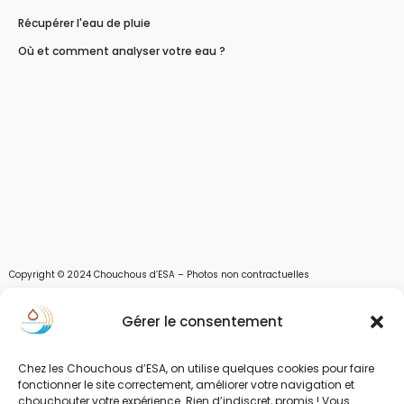
Récupérer l'eau de pluie
Où et comment analyser votre eau ?
Copyright © 2024 Chouchous d’ESA – Photos non contractuelles
Les chouchous d’Esa vous apportent toutes les solutions pour récupérer l’eau de
Gérer le consentement
pluie, et des moyens pour stocker, filtrer, traiter et potabiliser l’eau d’un forage,
d’un puits ou d’une source et utiliser l’eau. Parce que ESA sont les initiales de Eau,
Soleil et Air nous proposons également des équipements pour décontaminer de
Chez les Chouchous d’ESA, on utilise quelques cookies pour faire
l’air par photocatalyse ou plasma froid et des équipements solaires.
fonctionner le site correctement, améliorer votre navigation et
chouchouter votre expérience. Rien d’indiscret, promis ! Vous
www.chouchousdesa.fr est le site de e-commerce de la société ESA Evolutions,