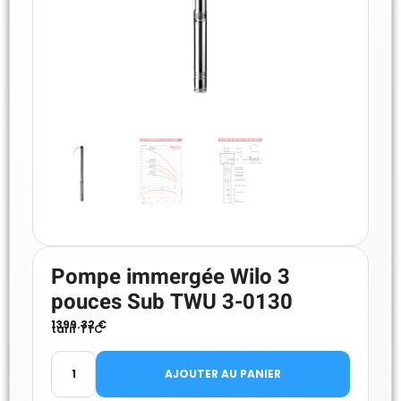
Pompe immergée Wilo 3
pouces Sub TWU 3-0130
1399.32
€
tarif TTC
AJOUTER AU PANIER