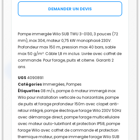
DEMANDER UN DEVIS
Pompe immergée Wilo SUB TWU 3-0130, 3 pouces (72
mm), inox 304, moteur 0,75 kW monophasé 230V.
Profondeur max 150 m, pression max 40 bars, sable
max 50 g/m³. Câble 1,8 m inclus. Livrée avec coffret de
commande. Pour forage, puits et citerne. Garanti 2
ans.
UGS
4090891
Catégories
Immergées
,
Pompes
Étiquettes
08 m/s
,
pompe à moteur immergé inox
Wilo pour installation verticale ou horizontale
,
pompe
de puits et forage profondeur 150m avec clapet anti-
retour intégré
,
pompe électrique forage Wilo 230V 50Hz
avec démarrage direct
,
pompe forage multicellulaire
avec moteur auto-lubrifiant et protection IP58
,
pompe
forage Wilo avec coffret de commande et protection
thermique moteur
,
pompe immergée forage Wilo SUB