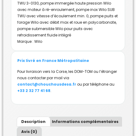
TWU 3-0130
,
pompe immergée haute pression Wilo
avec moteur à ré-enroulement
,
pompe inox Wilo SUB
TWU avec vitesse d’écoulement min. 0
,
pompe puits et
forage Wilo avec débit max et roue en polycarbonate
,
pompe submersible Wilo pour puits avec
refroidissement fluide intégré
Marque :
Wilo
Prix livré en France Métropolitaine
Pour livraison vers la Corse, les DOM-TOM ou l’étranger
nous contacter par mail via
contact@chouchousdesa.fr
ou par téléphone au
+33 2 32 77 41 68
.
Description
Informations complémentaires
Avis (0)