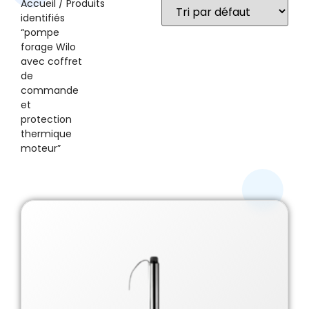
Accueil
/ Produits
identifiés
“pompe
forage Wilo
avec coffret
de
commande
et
protection
thermique
moteur”