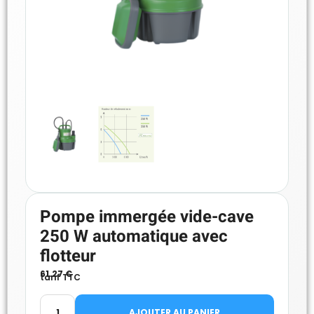
Pompe immergée vide-cave
250 W automatique avec
flotteur
61.27
€
tarif TTC
AJOUTER AU PANIER