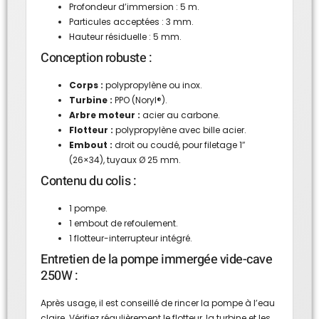
Profondeur d’immersion : 5 m.
Particules acceptées : 3 mm.
Hauteur résiduelle : 5 mm.
Conception robuste :
Corps :
polypropylène ou inox.
Turbine :
PPO (Noryl®).
Arbre moteur :
acier au carbone.
Flotteur :
polypropylène avec bille acier.
Embout :
droit ou coudé, pour filetage 1″
(26×34), tuyaux Ø 25 mm.
Contenu du colis :
1 pompe.
1 embout de refoulement.
1 flotteur-interrupteur intégré.
Entretien de la pompe immergée vide-cave
250W :
Après usage, il est conseillé de rincer la pompe à l’eau
claire. Vérifiez régulièrement le flotteur, la turbine et les