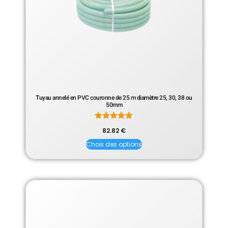
Tuyau annelé en PVC couronne de 25 m diamètre 25, 30, 38 ou
50mm
Note
82.82
€
5.00
sur 5
Choix des options