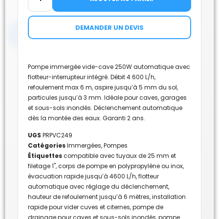
DEMANDER UN DEVIS
Pompe immergée vide-cave 250W automatique avec
flotteur-interrupteur intégré. Débit 4 600 L/h,
refoulement max 6 m, aspire jusqu’à 5 mm du sol,
particules jusqu’à 3 mm. Idéale pour caves, garages
et sous-sols inondés. Déclenchement automatique
dès la montée des eaux. Garanti 2 ans.
UGS
PRPVC249
Catégories
Immergées
,
Pompes
Étiquettes
compatible avec tuyaux de 25 mm et
filetage 1"
,
corps de pompe en polypropylène ou inox
,
évacuation rapide jusqu’à 4600 L/h
,
flotteur
automatique avec réglage du déclenchement
,
hauteur de refoulement jusqu’à 6 mètres
,
installation
rapide pour vider cuves et citernes
,
pompe de
drainage pour caves et sous-sols inondés
,
pompe