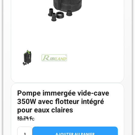
Pompe immergée vide-cave
350W avec flotteur intégré
pour eaux claires
90.76
€
tarif TTC
AJOUTER AU PANIER