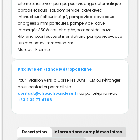
citerne et réservoir
,
pompe pour vidange automatique
garage et sous-sol
,
pompe vide-cave avec
interrupteur flotteur intégré
,
pompe vide-cave eaux
chargées 3 mm particules
,
pompe vide-cave
immergée 350W eau chargée
,
pompe vide-cave
Ribiland pour fosses et inondations
,
pompe vide-cave
Ribimex 350W immersion 7m
Marque :
Ribimex
Prix livré en France Métropolitaine
Pour livraison vers la Corse, les DOM-TOM ou l’étranger
nous contacter par mail via
contact@chouchousdesa.fr
ou par téléphone au
+33 2 32 77 41 68
.
Description
Informations complémentaires