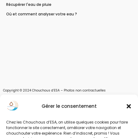
Récupérer l'eau de pluie
Où et comment analyser votre eau ?
Copyright © 2024 Chouchous d’ESA – Photos non contractuelles
Les chouchous d’Esa vous apportent toutes les solutions pour récupérer l’eau de
Gérer le consentement
pluie, et des moyens pour stocker, filtrer, traiter et potabiliser l’eau d’un forage,
d’un puits ou d’une source et utiliser l’eau. Parce que ESA sont les initiales de Eau,
Soleil et Air nous proposons également des équipements pour décontaminer de
Chez les Chouchous d’ESA, on utilise quelques cookies pour faire
fonctionner le site correctement, améliorer votre navigation et
l’air par photocatalyse ou plasma froid et des équipements solaires.
chouchouter votre expérience. Rien d’indiscret, promis ! Vous
www.chouchousdesa.fr est le site de e-commerce de la société ESA Evolutions,