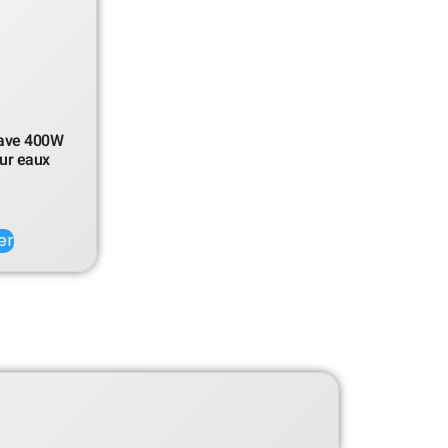
ave 400W
our eaux
er