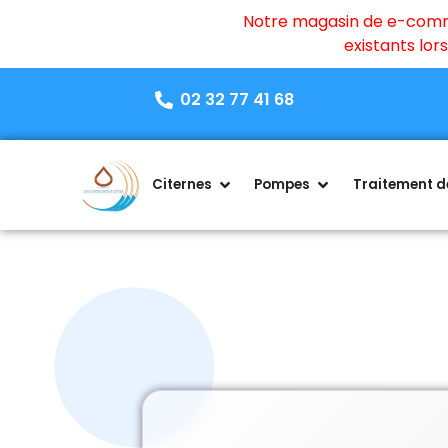
Notre magasin de e-commer
existants lo
02 32 77 41 68
Citernes
Pompes
Traitement de