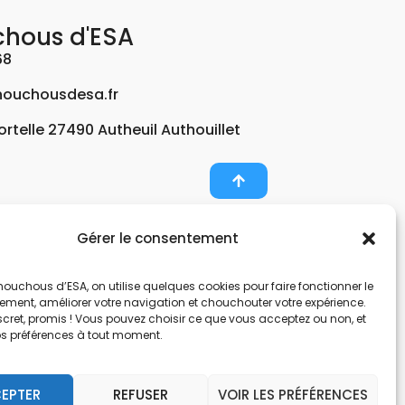
chous d'ESA
68
ouchousdesa.fr
Fortelle 27490 Autheuil Authouillet
Gérer le consentement
er et potabiliser l’eau d’un forage, d’un puits ou
ouchous d’ESA, on utilise quelques cookies pour faire fonctionner le
nts pour décontaminer de l’air par photocatalyse
tement, améliorer votre navigation et chouchouter votre expérience.
, une entreprise Normande au service de l’eau.
scret, promis ! Vous pouvez choisir ce que vous acceptez ou non, et
os préférences à tout moment.
nes hors sol. Filtration et potabilisation par
pes et gestionnaire d’eau. Anticalcaire, clarifier
EPTER
REFUSER
VOIR LES PRÉFÉRENCES