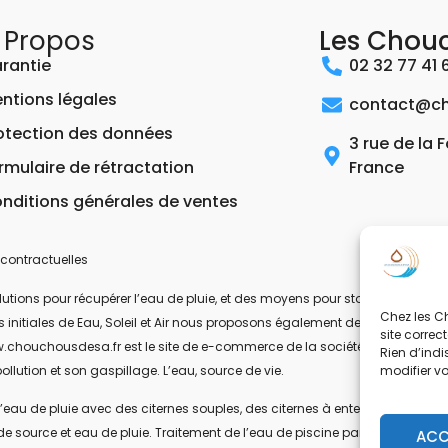
 Propos
Les Chou
rantie
02 32 77 41 
ntions légales
contact@ch
otection des données
3 rue de la 
rmulaire de rétractation
France
nditions générales de ventes
contractuelles
ons pour récupérer l’eau de pluie, et des moyens pour stocker, filtrer, trait
Chez les Ch
 les initiales de Eau, Soleil et Air nous proposons également des équipeme
site correc
.chouchousdesa.fr est le site de e-commerce de la société ESA Evolutions
Rien d’indi
modifier v
ollution et son gaspillage. L’eau, source de vie.
’eau de pluie avec des citernes souples, des citernes à enterrer, ou des citer
de source et eau de pluie. Traitement de l’eau de piscine par UV-C. Les pom
ACC