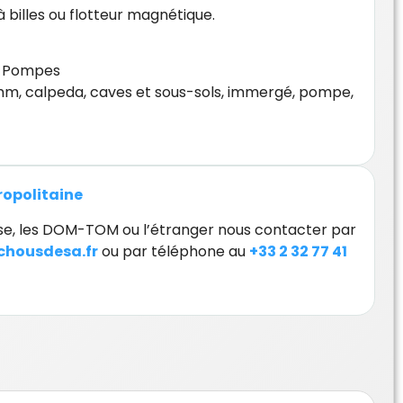
à billes ou flotteur magnétique.
,
Pompes
 mm
,
calpeda
,
caves et sous-sols
,
immergé
,
pompe
,
tropolitaine
orse, les DOM-TOM ou l’étranger nous contacter par
housdesa.fr
ou par téléphone au
+33 2 32 77 41