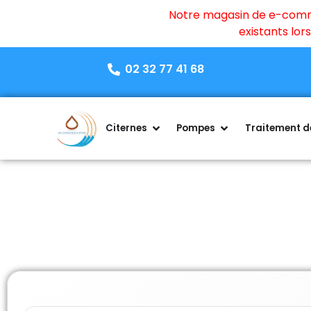
Notre magasin de e-commer
existants lo
02 32 77 41 68
Citernes
Pompes
Traitement de