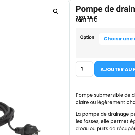
Pompe de drai
380.75
€
tarif TTC
Option
AJOUTER AU 
Pompe submersible de dr
claire ou légèrement cha
La pompe de drainage per
les fosses, elle permet é
d’eau ou puits de récupéra