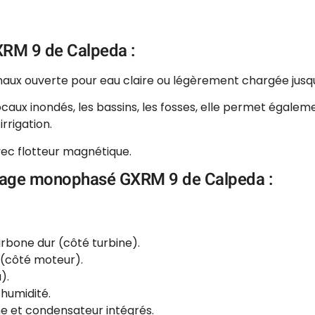
XRM 9 de Calpeda :
aux ouverte pour eau claire ou légèrement chargée jusq
x inondés, les bassins, les fosses, elle permet égalemen
rrigation.
avec flotteur magnétique.
inage monophasé GXRM 9 de Calpeda :
rbone dur (côté turbine).
 (côté moteur).
).
’humidité.
rme et condensateur intégrés.