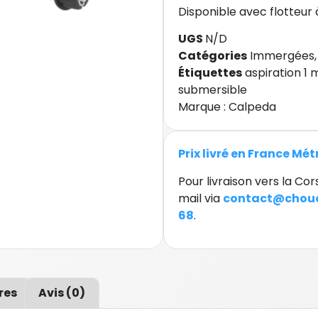
Disponible avec flotteur 
UGS
N/D
Catégories
Immergées
Étiquettes
aspiration 1
submersible
Marque :
Calpeda
Prix livré en France Mé
Pour livraison vers la C
mail via
contact@chouc
68
.
res
Avis (0)