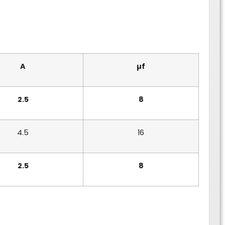
A
µf
2.5
8
4.5
16
2.5
8