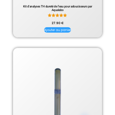
Kit d’analyses TH dureté de l’eau pour adoucisseurs par
Aqualabo
Note
27.90
€
5.00
sur 5
Ajouter au panier