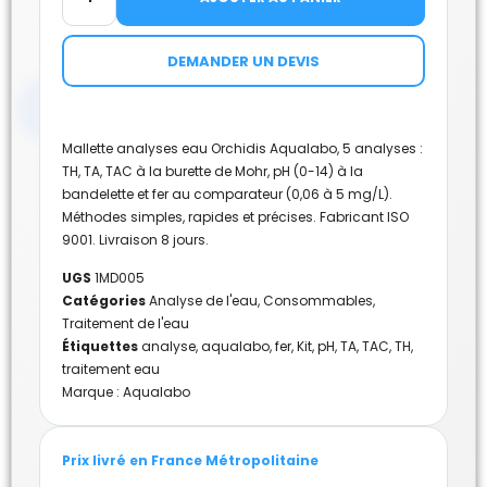
DEMANDER UN DEVIS
Mallette analyses eau Orchidis Aqualabo, 5 analyses :
TH, TA, TAC à la burette de Mohr, pH (0-14) à la
bandelette et fer au comparateur (0,06 à 5 mg/L).
Méthodes simples, rapides et précises. Fabricant ISO
9001. Livraison 8 jours.
UGS
1MD005
Catégories
Analyse de l'eau
,
Consommables
,
Traitement de l'eau
Étiquettes
analyse
,
aqualabo
,
fer
,
Kit
,
pH
,
TA
,
TAC
,
TH
,
traitement eau
Marque :
Aqualabo
Prix livré en France Métropolitaine