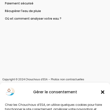
Paiement sécurisé
Récupérer l'eau de pluie
Où et comment analyser votre eau ?
Copyright © 2024 Chouchous d’ESA – Photos non contractuelles
Les chouchous d’Esa vous apportent toutes les solutions pour récupérer l’eau de
Gérer le consentement
pluie, et des moyens pour stocker, filtrer, traiter et potabiliser l’eau d’un forage,
d’un puits ou d’une source et utiliser l’eau. Parce que ESA sont les initiales de Eau,
Soleil et Air nous proposons également des équipements pour décontaminer de
Chez les Chouchous d’ESA, on utilise quelques cookies pour faire
fonctionner le site correctement, améliorer votre navigation et
l’air par photocatalyse ou plasma froid et des équipements solaires.