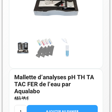
Mallette d’analyses pH TH TA
TAC FER de l’eau par
Aqualabo
497.28
€
tarif TTC
AJOUTER AU PANIER