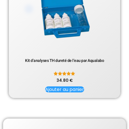
Kit d’analyses TH dureté de l’eau par Aqualabo
34.80
Note
€
5.00
sur 5
Ajouter au panier