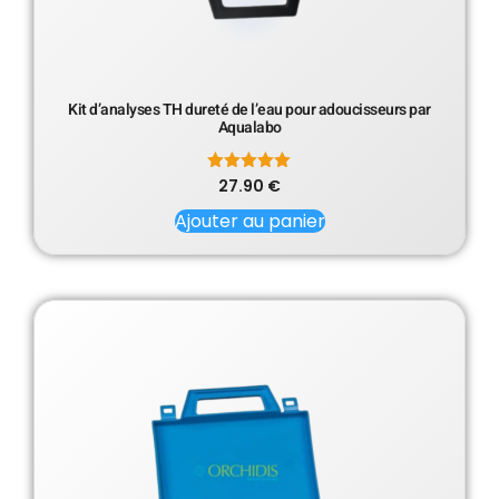
Kit d’analyses TH dureté de l’eau pour adoucisseurs par
Aqualabo
27.90
Note
€
5.00
sur 5
Ajouter au panier