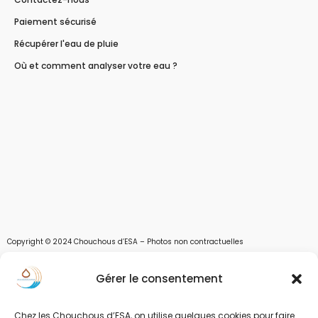
Paiement sécurisé
Récupérer l'eau de pluie
Où et comment analyser votre eau ?
Copyright © 2024 Chouchous d’ESA – Photos non contractuelles
Les chouchous d’Esa vous apportent toutes les solutions pour récupérer l’eau de
Gérer le consentement
pluie, et des moyens pour stocker, filtrer, traiter et potabiliser l’eau d’un forage,
d’un puits ou d’une source et utiliser l’eau. Parce que ESA sont les initiales de Eau,
Soleil et Air nous proposons également des équipements pour décontaminer de
Chez les Chouchous d’ESA, on utilise quelques cookies pour faire