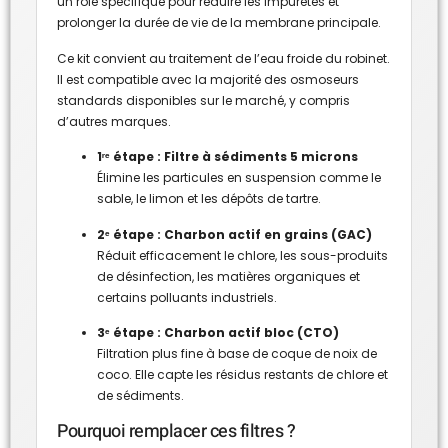
un rôle spécifique pour réduire les impuretés et
prolonger la durée de vie de la membrane principale.
Ce kit convient au traitement de l’eau froide du robinet.
Il est compatible avec la majorité des osmoseurs
standards disponibles sur le marché, y compris
d’autres marques.
1ʳᵉ étape : Filtre à sédiments 5 microns
Élimine les particules en suspension comme le
sable, le limon et les dépôts de tartre.
2ᵉ étape : Charbon actif en grains (GAC)
Réduit efficacement le chlore, les sous-produits
de désinfection, les matières organiques et
certains polluants industriels.
3ᵉ étape : Charbon actif bloc (CTO)
Filtration plus fine à base de coque de noix de
coco. Elle capte les résidus restants de chlore et
de sédiments.
Pourquoi remplacer ces filtres ?