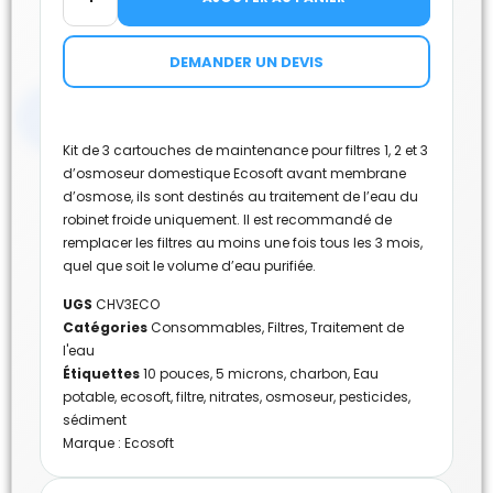
DEMANDER UN DEVIS
Kit de 3 cartouches de maintenance pour filtres 1, 2 et 3
d’osmoseur domestique Ecosoft avant membrane
d’osmose, ils sont destinés au traitement de l’eau du
robinet froide uniquement. Il est recommandé de
remplacer les filtres au moins une fois tous les 3 mois,
quel que soit le volume d’eau purifiée.
UGS
CHV3ECO
Catégories
Consommables
,
Filtres
,
Traitement de
l'eau
Étiquettes
10 pouces
,
5 microns
,
charbon
,
Eau
potable
,
ecosoft
,
filtre
,
nitrates
,
osmoseur
,
pesticides
,
sédiment
Marque :
Ecosoft