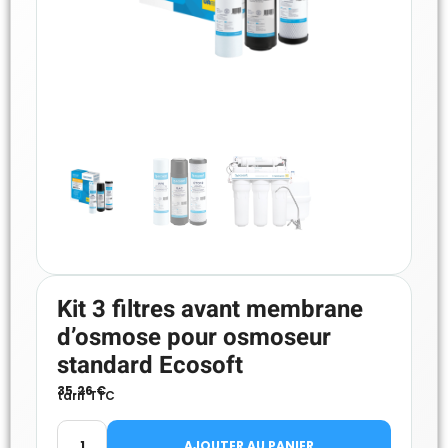
Kit 3 filtres avant membrane
d’osmose pour osmoseur
standard Ecosoft
35.26
€
tarif TTC
AJOUTER AU PANIER