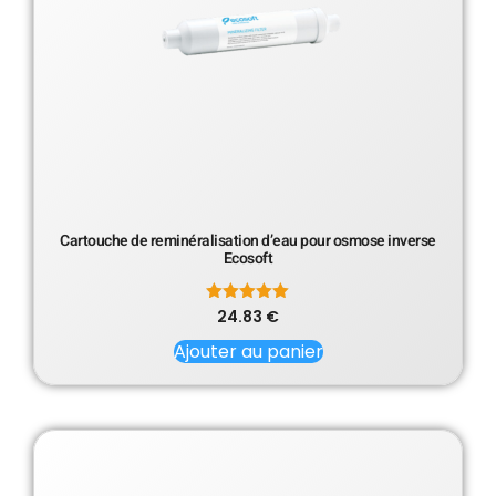
Cartouche de reminéralisation d’eau pour osmose inverse
Ecosoft
24.83
Note
€
5.00
sur 5
Ajouter au panier