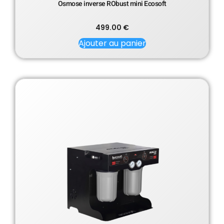
Osmose inverse RObust mini Ecosoft
499.00
€
Ajouter au panier