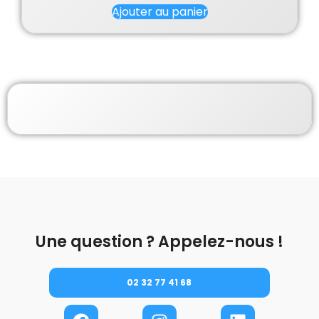
sur 5
Ajouter au panier
Une question ? Appelez-nous !
02 32 77 41 68