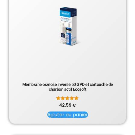
Membrane osmose inverse 50 GPD et cartouche de
charbon actif Ecosoft
42.59
Note
€
5.00
sur 5
Ajouter au panier