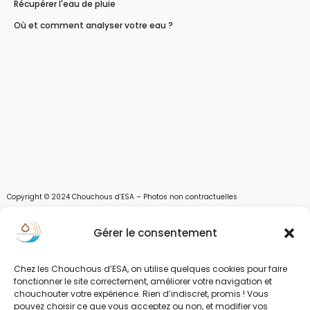
Récupérer l'eau de pluie
Où et comment analyser votre eau ?
Copyright © 2024 Chouchous d’ESA – Photos non contractuelles
Les chouchous d’Esa vous apportent toutes les solutions pour récupérer l’eau de
Gérer le consentement
pluie, et des moyens pour stocker, filtrer, traiter et potabiliser l’eau d’un forage,
d’un puits ou d’une source et utiliser l’eau. Parce que ESA sont les initiales de Eau,
Soleil et Air nous proposons également des équipements pour décontaminer de
Chez les Chouchous d’ESA, on utilise quelques cookies pour faire
l’air par photocatalyse ou plasma froid et des équipements solaires.
fonctionner le site correctement, améliorer votre navigation et
chouchouter votre expérience. Rien d’indiscret, promis ! Vous
www.chouchousdesa.fr est le site de e-commerce de la société ESA Evolutions,
pouvez choisir ce que vous acceptez ou non, et modifier vos
une entreprise Normande au service de l’eau. L’eau est notre richesse et nous