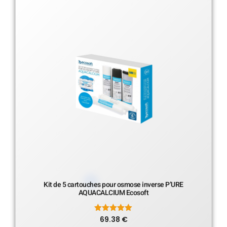
Kit de 5 cartouches pour osmose inverse P’URE
AQUACALCIUM Ecosoft
69.38
Note
€
5.00