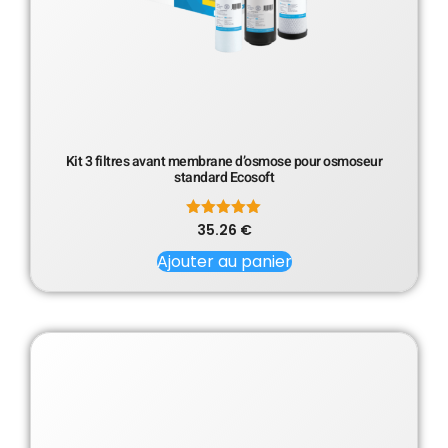
Kit 3 filtres avant membrane d’osmose pour osmoseur
standard Ecosoft
35.26
Note
€
5.00
sur 5
Ajouter au panier