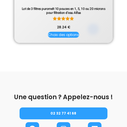
Lot de 3 filtres puromelt 10 pouces en 1, 5, 10 ou 20 microns
pour filtration d’eau Alfaa
Note
28.24
€
5.00
sur 5
Choix des options
Une question ? Appelez-nous !
02 32 77 41 68