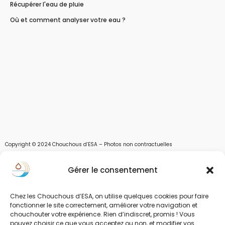
Récupérer l'eau de pluie
Où et comment analyser votre eau ?
Copyright © 2024 Chouchous d’ESA – Photos non contractuelles
Les chouchous d’Esa vous apportent toutes les solutions pour récupérer l’eau de
Gérer le consentement
pluie, et des moyens pour stocker, filtrer, traiter et potabiliser l’eau d’un forage,
d’un puits ou d’une source et utiliser l’eau. Parce que ESA sont les initiales de Eau,
Soleil et Air nous proposons également des équipements pour décontaminer de
Chez les Chouchous d’ESA, on utilise quelques cookies pour faire
l’air par photocatalyse ou plasma froid et des équipements solaires.
fonctionner le site correctement, améliorer votre navigation et
chouchouter votre expérience. Rien d’indiscret, promis ! Vous
www.chouchousdesa.fr est le site de e-commerce de la société ESA Evolutions,
pouvez choisir ce que vous acceptez ou non, et modifier vos