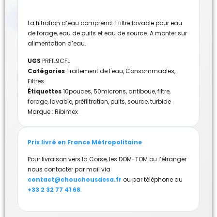
La filtration d’eau comprend: 1 filtre lavable pour eau
de forage, eau de puits et eau de source. A monter sur
alimentation d’eau.
UGS
PRFIL9CFL
Catégories
Traitement de l'eau
,
Consommables
,
Filtres
Étiquettes
10pouces
,
50microns
,
antiboue
,
filtre
,
forage
,
lavable
,
préfiltration
,
puits
,
source
,
turbide
Marque :
Ribimex
Prix livré en France Métropolitaine
Pour livraison vers la Corse, les DOM-TOM ou l’étranger
nous contacter par mail via
contact@chouchousdesa.fr
ou par téléphone au
+33 2 32 77 41 68
.