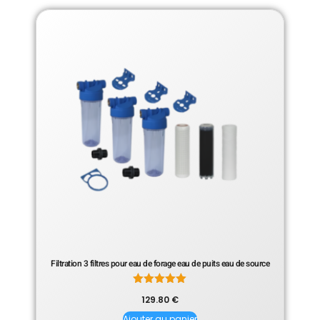
Filtration 3 filtres pour eau de forage eau de puits eau de source
Note
129.80
€
5.00
sur 5
Ajouter au panier