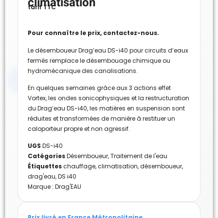
climatisation
tarif TTC
Pour connaître le prix, contactez-nous.
Le désemboueur Drag’eau DS-i40 pour circuits d’eaux
fermés remplace le désembouage chimique ou
hydromécanique des canalisations.
En quelques semaines grâce aux 3 actions effet
Vortex, les ondes sonicophysiques et la restructuration
du Drag’eau DS-i40, les matières en suspension sont
réduites et transformées de manière à restituer un
caloporteur propre et non agressif.
UGS
DS-i40
Catégories
Désemboueur
,
Traitement de l'eau
Étiquettes
chauffage
,
climatisation
,
désemboueur
,
drag'eau
,
DS i40
Marque :
Drag'EAU
Prix livré en France Métropolitaine