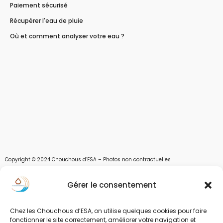
Paiement sécurisé
Récupérer l'eau de pluie
Où et comment analyser votre eau ?
Copyright © 2024 Chouchous d’ESA – Photos non contractuelles
Les chouchous d’Esa vous apportent toutes les solutions pour récupérer l’eau de
Gérer le consentement
pluie, et des moyens pour stocker, filtrer, traiter et potabiliser l’eau d’un forage,
d’un puits ou d’une source et utiliser l’eau. Parce que ESA sont les initiales de Eau,
Soleil et Air nous proposons également des équipements pour décontaminer de
Chez les Chouchous d’ESA, on utilise quelques cookies pour faire
l’air par photocatalyse ou plasma froid et des équipements solaires.
fonctionner le site correctement, améliorer votre navigation et