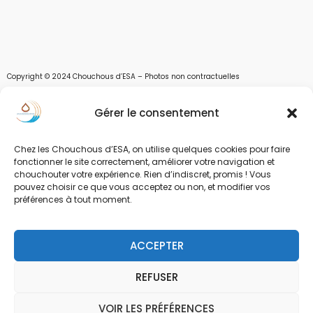
Copyright © 2024 Chouchous d’ESA – Photos non contractuelles
Les chouchous d’Esa vous apportent toutes les solutions pour récupérer l’eau de
Gérer le consentement
pluie, et des moyens pour stocker, filtrer, traiter et potabiliser l’eau d’un forage,
d’un puits ou d’une source et utiliser l’eau. Parce que ESA sont les initiales de Eau,
Soleil et Air nous proposons également des équipements pour décontaminer de
Chez les Chouchous d’ESA, on utilise quelques cookies pour faire
l’air par photocatalyse ou plasma froid et des équipements solaires.
fonctionner le site correctement, améliorer votre navigation et
chouchouter votre expérience. Rien d’indiscret, promis ! Vous
www.chouchousdesa.fr est le site de e-commerce de la société ESA Evolutions,
pouvez choisir ce que vous acceptez ou non, et modifier vos
une entreprise Normande au service de l’eau. L’eau est notre richesse et nous
préférences à tout moment.
devons limiter sa pollution et son gaspillage. L’eau, source de vie.
Nos familles de produits : pour la récupération de l’eau de pluie avec des citernes
ACCEPTER
souples, des citernes à enterrer, ou des citernes hors sol. Filtration et
potabilisation par ultraviolets des eaux de puits, eau de forage, eau de source et
eau de pluie. Traitement de l’eau de piscine par UV-C. Les pompes et
REFUSER
gestionnaire d’eau. Anticalcaire, clarifier l’eau des circuits fermés. Economiser
l’eau avec les Eco mousseurs, laver son linge sans lessive, et l’entretien de la
VOIR LES PRÉFÉRENCES
0