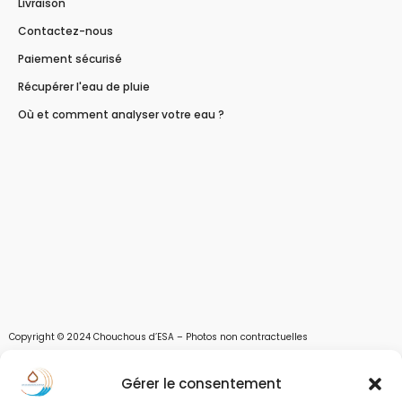
Livraison
Contactez-nous
Paiement sécurisé
Récupérer l'eau de pluie
Où et comment analyser votre eau ?
Copyright © 2024 Chouchous d’ESA – Photos non contractuelles
Les chouchous d’Esa vous apportent toutes les solutions pour récupérer l’eau de
Gérer le consentement
pluie, et des moyens pour stocker, filtrer, traiter et potabiliser l’eau d’un forage,