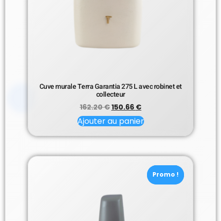
Cuve murale Terra Garantia 275 L avec robinet et
collecteur
162.20
€
150.66
€
Ajouter au panier
Promo !
Promo !