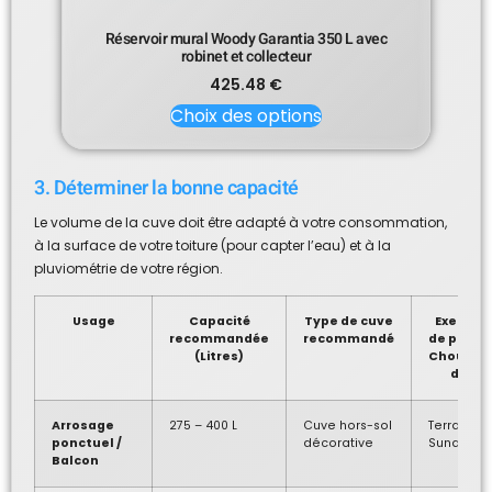
Réservoir mural Woody Garantia 350 L avec
robinet et collecteur
425.48
€
Choix des options
3. Déterminer la bonne capacité
Le volume de la cuve doit être adapté à votre consommation,
à la surface de votre toiture (pour capter l’eau) et à la
pluviométrie de votre région.
Usage
Capacité
Type de cuve
Exemple
recommandée
recommandé
de produ
(Litres)
Choucho
d’ESA
Arrosage
275 – 400 L
Cuve hors-sol
Terra 275 L
ponctuel /
décorative
Sunda 300
Balcon