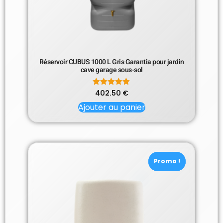
Réservoir CUBUS 1000 L Gris Garantia pour jardin
cave garage sous-sol
402.50
Note
€
5.00
Ajouter au panier
sur 5
Promo !
Promo !