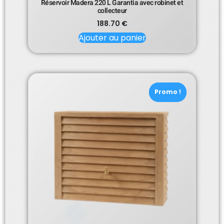
Réservoir Madera 220 L Garantia avec robinet et
collecteur
188.70
€
Ajouter au panier
Promo !
Promo !