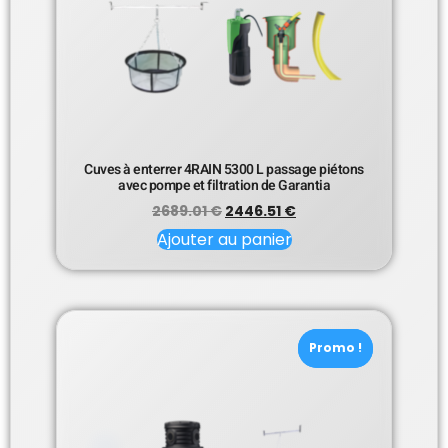
Cuves à enterrer 4RAIN 5300 L passage piétons
avec pompe et filtration de Garantia
2689.01
€
2446.51
€
Ajouter au panier
Promo !
Promo !