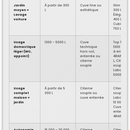
Jardin
À partir de 300
Cuve fine ou
Slim Ston
moyen +
L
esthétique
300 L,
Lavage
Élégance
voiture
400 L,
Cubique
750 L
Usage
1300 – 5000 L
Cuve
Top Tank
domestique
technique
1300 L, Cu
léger (WC,
hors-sol,
à enterrer
appoint)
enterrée ou
4RAIN 265
citerne
L, Citerne
souple
souple
Labaronn
5000 L
Usage
À partir de 5
Citerne
Citerne
complet
000 L
souple ou
souple
maison +
cuve enterrée
Labaronn
jardin
10 000 L,
Cuve
enterrée
4RAIN 530
Autonomie
15 000 – 30 000
Citerne
Citerne