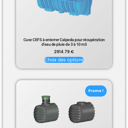
Cuve CEFS à enterrer Calpeda pour récupération
d’eau de pluie de 3 à 10 m3
2914.79
€
Choix des options
Promo !
Promo !