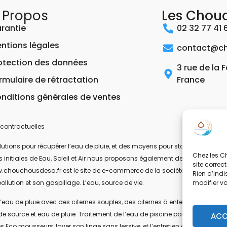
 Propos
Les Chou
rantie
02 32 77 41 
ntions légales
contact@ch
otection des données
3 rue de la 
rmulaire de rétractation
France
nditions générales de ventes
contractuelles
ons pour récupérer l’eau de pluie, et des moyens pour stocker, filtrer, trait
Chez les Ch
 les initiales de Eau, Soleil et Air nous proposons également des équipeme
site correc
.chouchousdesa.fr est le site de e-commerce de la société ESA Evolutions
Rien d’indi
modifier v
ollution et son gaspillage. L’eau, source de vie.
’eau de pluie avec des citernes souples, des citernes à enterrer, ou des citer
de source et eau de pluie. Traitement de l’eau de piscine par UV-C. Les pom
ACC
s Eco mousseurs, laver son linge sans lessive, et l’entretien de la maison