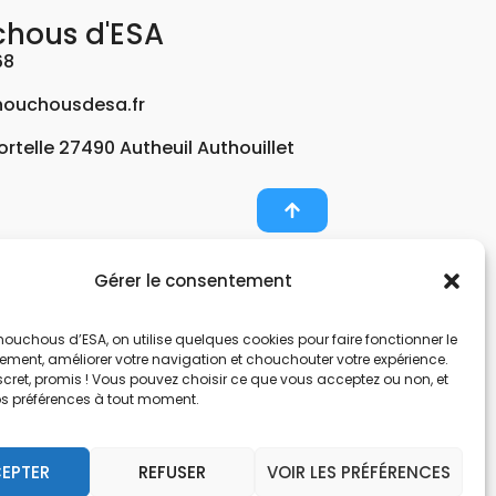
chous d'ESA
68
ouchousdesa.fr
Fortelle 27490 Autheuil Authouillet
Gérer le consentement
er et potabiliser l’eau d’un forage, d’un puits ou
ouchous d’ESA, on utilise quelques cookies pour faire fonctionner le
nts pour décontaminer de l’air par photocatalyse
tement, améliorer votre navigation et chouchouter votre expérience.
, une entreprise Normande au service de l’eau.
scret, promis ! Vous pouvez choisir ce que vous acceptez ou non, et
os préférences à tout moment.
nes hors sol. Filtration et potabilisation par
pes et gestionnaire d’eau. Anticalcaire, clarifier
EPTER
REFUSER
VOIR LES PRÉFÉRENCES
 et de locaux avec des microfibres.