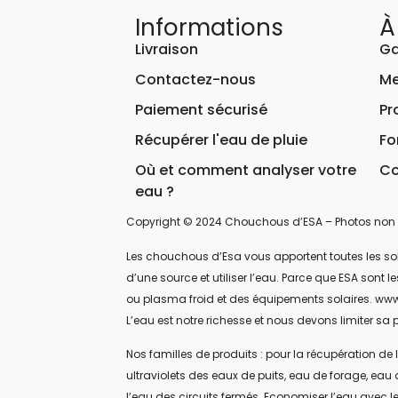
Informations
À
Livraison
Ga
Contactez-nous
Me
Paiement sécurisé
Pr
Récupérer l'eau de pluie
Fo
Où et comment analyser votre
Co
eau ?
Copyright © 2024 Chouchous d’ESA – Photos non 
Les chouchous d’Esa vous apportent toutes les soluti
d’une source et utiliser l’eau. Parce que ESA sont
ou plasma froid et des équipements solaires. www
L’eau est notre richesse et nous devons limiter sa p
Nos familles de produits : pour la récupération de l
ultraviolets des eaux de puits, eau de forage, eau 
l’eau des circuits fermés. Economiser l’eau avec le