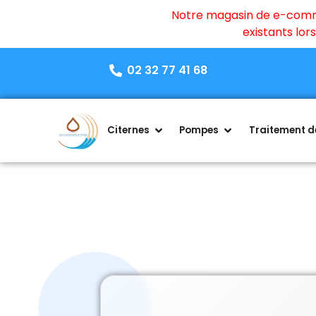
Notre magasin de e-commer
existants lo
02 32 77 41 68
Citernes
Pompes
Traitement de