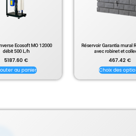
nverse Ecosoft MO 12000
Réservoir Garantia mural 
débit 500 L/h
avec robinet et colle
5187.60
€
467.42
€
jouter au panier
Choix des optio