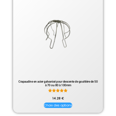
Crapaudine en acier galvanisé pour descente de gouttière de 50
à 70 ou 80 à 100mm
Note
14.28
€
5.00
sur 5
Choix des options