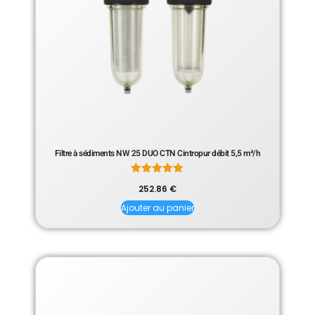
Filtre à sédiments NW 25 DUO CTN Cintropur débit 5,5 m³/h
Note
252.86
€
5.00
sur 5
Ajouter au panier