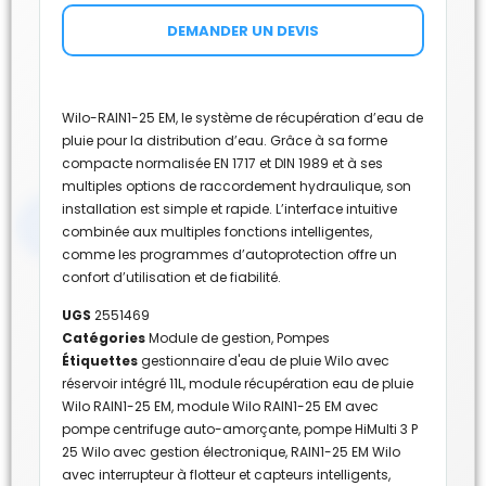
DEMANDER UN DEVIS
Wilo-RAIN1-25 EM, le système de récupération d’eau de
pluie pour la distribution d’eau. Grâce à sa forme
compacte normalisée EN 1717 et DIN 1989 et à ses
multiples options de raccordement hydraulique, son
installation est simple et rapide. L’interface intuitive
combinée aux multiples fonctions intelligentes,
comme les programmes d’autoprotection offre un
confort d’utilisation et de fiabilité.
UGS
2551469
Catégories
Module de gestion
,
Pompes
Étiquettes
gestionnaire d'eau de pluie Wilo avec
réservoir intégré 11L
,
module récupération eau de pluie
Wilo RAIN1-25 EM
,
module Wilo RAIN1-25 EM avec
pompe centrifuge auto-amorçante
,
pompe HiMulti 3 P
25 Wilo avec gestion électronique
,
RAIN1-25 EM Wilo
avec interrupteur à flotteur et capteurs intelligents
,