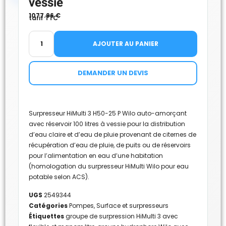
vessie
1077.96
€
tarif TTC
AJOUTER AU PANIER
DEMANDER UN DEVIS
Surpresseur HiMulti 3 H50-25 P Wilo auto-amorçant
avec réservoir 100 litres à vessie pour la distribution
d’eau claire et d’eau de pluie provenant de citernes de
récupération d’eau de pluie, de puits ou de réservoirs
pour l’alimentation en eau d’une habitation
(homologation du surpresseur HiMulti Wilo pour eau
potable selon ACS).
UGS
2549344
Catégories
Pompes
,
Surface et surpresseurs
Étiquettes
groupe de surpression HiMulti 3 avec