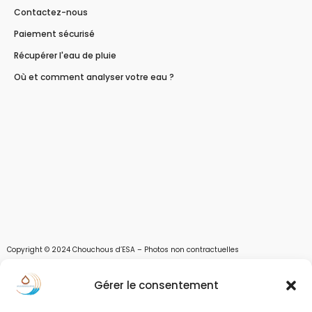
Contactez-nous
Paiement sécurisé
Récupérer l'eau de pluie
Où et comment analyser votre eau ?
Copyright © 2024 Chouchous d’ESA – Photos non contractuelles
Les chouchous d’Esa vous apportent toutes les solutions pour récupérer l’eau de
Gérer le consentement
pluie, et des moyens pour stocker, filtrer, traiter et potabiliser l’eau d’un forage,
d’un puits ou d’une source et utiliser l’eau. Parce que ESA sont les initiales de Eau,