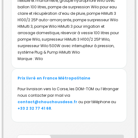
flexible et manomètre
,
groupe hydrophore Wilo avec
ballon 100 litres
,
pompe de surpression Wilo pour eau
claire et récupération d’eau de pluie
,
pompe HiMulti 3
H100/2 25P auto-amorçante
,
pompe surpresseur Wilo
HIMulti 3
,
pompe Wilo HiMulti 3 pour irrigation et
arrosage domestique
,
réservoir à vessie 100 litres pour
pompe Wilo
,
surpresseur HiMulti 3 H100/2 25P Wilo
,
surpresseur Wilo 500W avec interrupteur à pression
,
système Plug & Pump HiMulti Wilo
Marque :
Wilo
Prix livré en France Métropolitaine
Pour livraison vers la Corse, les DOM-TOM ou l’étranger
nous contacter par mail via
contact@chouchousdesa.fr
ou par téléphone au
+33 2 32 77 41 68
.