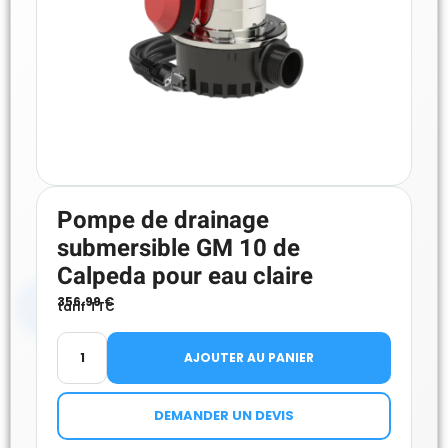
Pompe de drainage
submersible GM 10 de
Calpeda pour eau claire
356.99
€
tarif TTC
AJOUTER AU PANIER
DEMANDER UN DEVIS