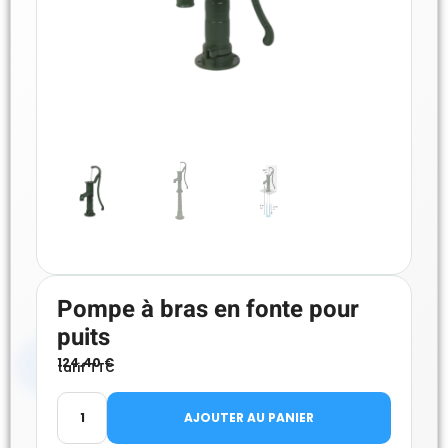
Pompe à bras en fonte pour
puits
124.40
€
tarif TTC
AJOUTER AU PANIER