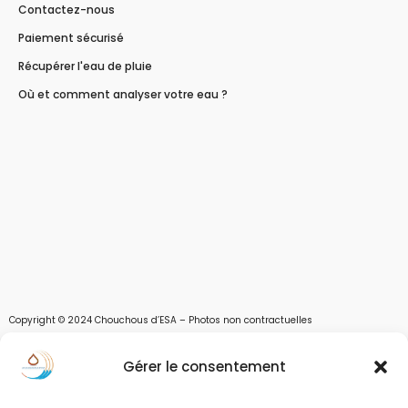
Contactez-nous
Paiement sécurisé
Récupérer l'eau de pluie
Où et comment analyser votre eau ?
Copyright © 2024 Chouchous d’ESA – Photos non contractuelles
Les chouchous d’Esa vous apportent toutes les solutions pour récupérer l’eau de
Gérer le consentement
pluie, et des moyens pour stocker, filtrer, traiter et potabiliser l’eau d’un forage,
d’un puits ou d’une source et utiliser l’eau. Parce que ESA sont les initiales de Eau,