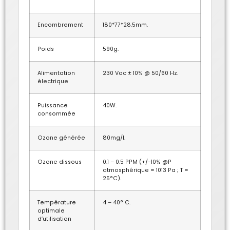
Encombrement
180*77*28.5mm.
Poids
590g.
Alimentation
230 Vac ± 10% @ 50/60 Hz.
électrique
Puissance
40W.
consommée
Ozone générée
80mg/l.
Ozone dissous
0.1 – 0.5 PPM (+/-10% @P
atmosphérique = 1013 Pa ; T =
25°C).
Température
4 – 40° C.
optimale
d’utilisation