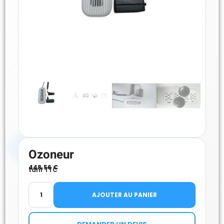
Ozoneur
448.56
€
tarif TTC
AJOUTER AU PANIER