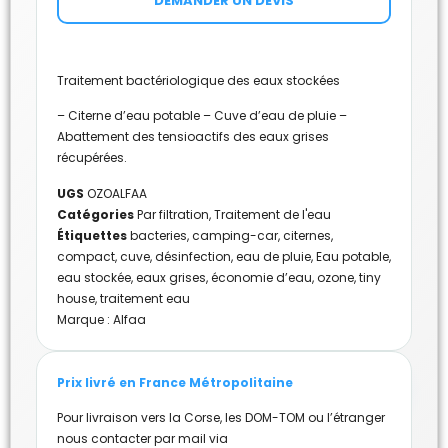
DEMANDER UN DEVIS
Traitement bactériologique des eaux stockées
– Citerne d’eau potable – Cuve d’eau de pluie –
Abattement des tensioactifs des eaux grises
récupérées.
UGS
OZOALFAA
Catégories
Par filtration
,
Traitement de l'eau
Étiquettes
bacteries
,
camping-car
,
citernes
,
compact
,
cuve
,
désinfection
,
eau de pluie
,
Eau potable
,
eau stockée
,
eaux grises
,
économie d’eau
,
ozone
,
tiny
house
,
traitement eau
Marque :
Alfaa
Prix livré en France Métropolitaine
Pour livraison vers la Corse, les DOM-TOM ou l’étranger
nous contacter par mail via