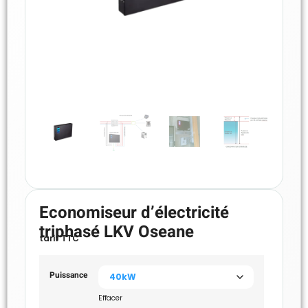
Economiseur d’électricité
triphasé LKV Oseane
tarif TTC
Puissance
Effacer