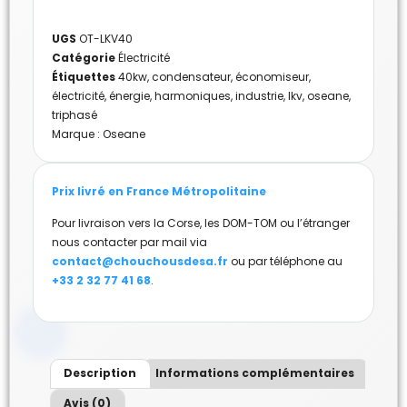
UGS
OT-LKV40
Catégorie
Électricité
Étiquettes
40kw
,
condensateur
,
économiseur
,
électricité
,
énergie
,
harmoniques
,
industrie
,
lkv
,
oseane
,
triphasé
Marque :
Oseane
Prix livré en France Métropolitaine
Pour livraison vers la Corse, les DOM-TOM ou l’étranger
nous contacter par mail via
contact@chouchousdesa.fr
ou par téléphone au
+33 2 32 77 41 68
.
Description
Informations complémentaires
Avis (0)