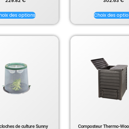
229.82
€
302.63
€
hoix des options
Choix des optio
 cloches de culture Sunny
Composteur Thermo-Wood