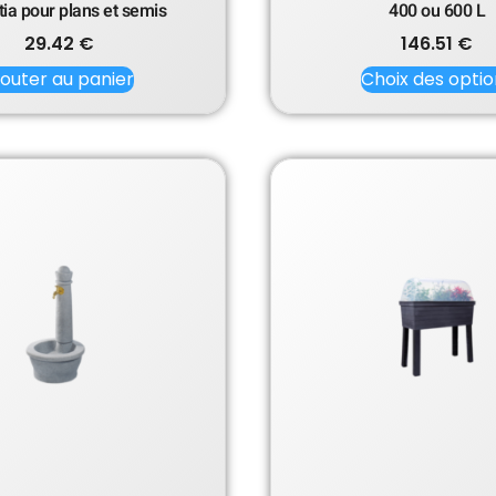
ia pour plans et semis
400 ou 600 L
29.42
€
146.51
€
jouter au panier
Choix des optio