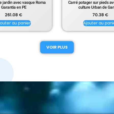
e jardin avec vasque Roma
Carré potager sur pieds av
Garantia en PE
culture Urban de Gar
261.08
€
70.38
€
jouter au panier
Ajouter au pani
VOIR PLUS