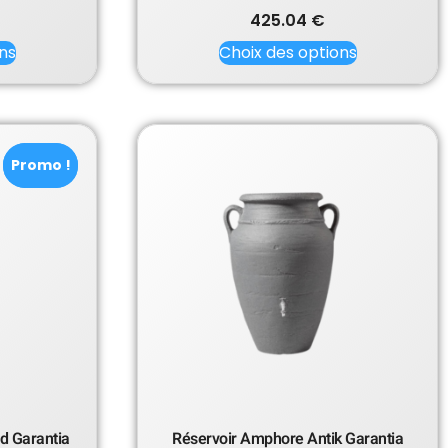
425.04
€
ns
Choix des options
Promo !
Promo !
 Garantia
Réservoir Amphore Antik Garantia